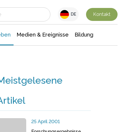
 Leben
Medien & Ereignisse
Interdisziplinäre Forschung
Veranstaltungsnachrichten
n Chemie
Gesellschaftswissenschaften
Kontakt
DE
eben
Medien & Ereignisse
Bildung
Meistgelesene
Artikel
25 April 2001
Forschungsergebnisse