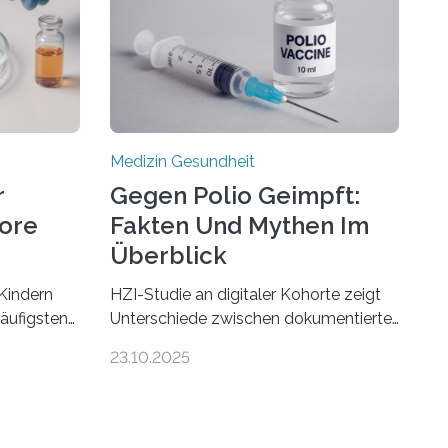
Medizin Gesundheit
r
Gegen Polio Geimpft:
more
Fakten Und Mythen Im
Überblick
Kindern
HZI-Studie an digitaler Kohorte zeigt
häufigsten
Unterschiede zwischen dokumentierter
Zentralen
und selbstberichteter Polioimpfquote
23.10.2025
 80
Die Poliomyelitis, auch bekannt als
nen mit
Kinderlähmung, ist eine ansteckende
werden.
Krankheit, die durch das Poliovirus
hweren
verursacht wird. Durch die Entwicklung