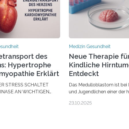
esundheit
Medizin Gesundheit
etransport des
Neue Therapie fü
s: Hypertrophe
Kindliche Hirntu
myopathie Erklärt
Entdeckt
ER STRESS SCHALTET
Das Medulloblastom ist bei 
INASE AN WICHTIGEN
und Jugendlichen einer der 
AUS, SODASS DAS HERZ
bösartigen Hirntumore des 
23.10.2025
 ENERGIEGLEICHGEWICHT
Nervensystems. Etwa 70 bis
schende aus dem
Prozent der Betroffenen kön
 Zentrum für
heutigen Methoden geheilt 
zienz zeigen in einer
Viele müssen jedoch mit sc