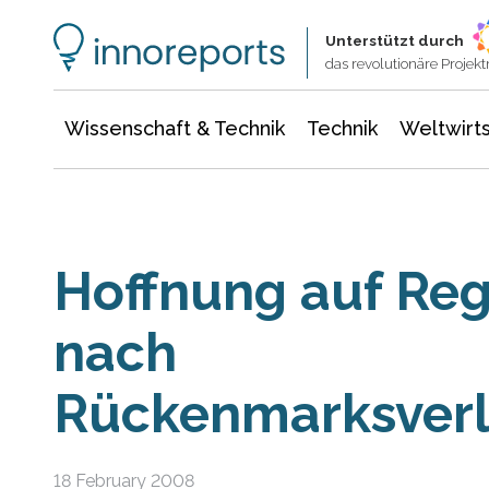
Wissenschaft & Technik
Informationstechnologie
Energie & Elektrotechnik
Unterstützt durch
das revolutionäre Proje
Wissenschaft & Technik
Technik
Weltwirts
Hoffnung auf Reg
nach
Rückenmarksver
18 February 2008