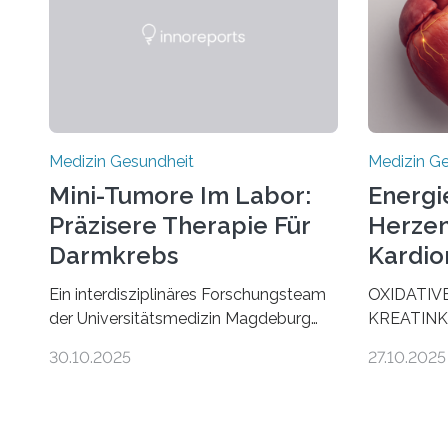
Medizin Gesundheit
Medizin G
Mini-Tumore Im Labor:
Energi
Präzisere Therapie Für
Herzen
Darmkrebs
Kardio
Ein interdisziplinäres Forschungsteam
OXIDATIV
der Universitätsmedizin Magdeburg
KREATINK
hat neue Erkenntnisse gewonnen, wie
STELLEN 
30.10.2025
27.10.2025
Darmkrebs künftig individueller
AUS DEM
behandelt werden kann. In ihrer
KOMMTFor
aktuellen Studie, veröffentlicht in der
Deutschen
Fachzeitschrift Molecular Oncology,
Herzinsuffi