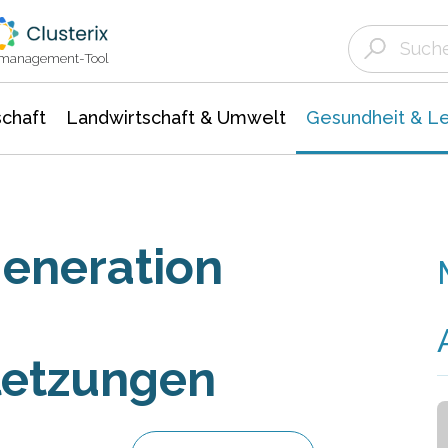
Landwirtschaft & Umwelt
Gesundheit &
Agrar- Forstwissenschaften
Biowissenschafte
Unternehmensmeldungen
Ökologie Umwelt- Naturschutz
ktmanagement-Tool
chaft
Landwirtschaft & Umwelt
Gesundheit & L
eneration
letzungen