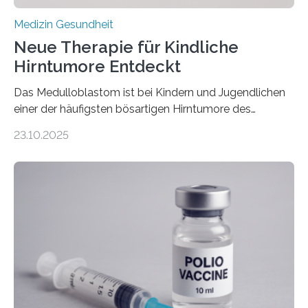
Medizin Gesundheit
Neue Therapie für Kindliche
Hirntumore Entdeckt
Das Medulloblastom ist bei Kindern und Jugendlichen
einer der häufigsten bösartigen Hirntumore des
Zentralen Nervensystems. Etwa 70 bis 80 Prozent der
23.10.2025
Betroffenen können mit heutigen Methoden geheilt
werden. Viele müssen jedoch mit schweren
Langzeitfolgen der aggressiven Therapien leben.
Dringend benötigt werden zielgerichtete Therapien, die
nur Tumorschwachstellen angreifen und normales
Gewebe verschonen. Forschende um Daniel Merk vom
Hertie-Institut für klinische Hirnforschung am
Universitätsklinikum Tübingen haben eine solche
Schwachstelle im Erbgut einer Untergruppe des
Medulloblastoms gefunden. Die Wilhelm Sander-
Stiftung unterstützte das Projekt…