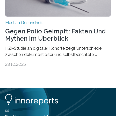
Medizin Gesundheit
Gegen Polio Geimpft: Fakten Und
Mythen Im Überblick
HZI-Studie an digitaler Kohorte zeigt Unterschiede
zwischen dokumentierter und selbstberichteter
Polioimpfquote Die Poliomyelitis, auch bekannt als
23.10.2025
Kinderlähmung, ist eine ansteckende Krankheit, die
durch das Poliovirus verursacht wird. Durch die
Entwicklung wirksamer Impfstoffe konnte das
Poliovirus weit zurückgedrängt werden und war 2024
nur noch in zwei Ländern endemisch. Bis das Virus
weltweit ausgerottet ist, ist aber auch in Deutschland
ein Impfschutz wichtig, da das Virus jederzeit wieder
eingeschleppt werden könnte. Epidemiolog:innen des