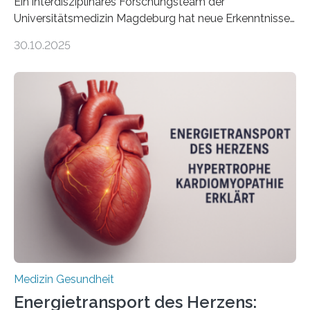
Ein interdisziplinäres Forschungsteam der
Universitätsmedizin Magdeburg hat neue Erkenntnisse
gewonnen, wie Darmkrebs künftig individueller
30.10.2025
behandelt werden kann. In ihrer aktuellen Studie,
veröffentlicht in der Fachzeitschrift Molecular
Oncology, zeigen die Forschenden, dass Mini-Tumore
aus Gewebe von Patientinnen und Patienten –
sogenannte Organoide – genutzt werden können, um
vorab zu prüfen, welche Medikamente am besten
wirken. Dabei wurde ein Eiweiß identifiziert, das künftig
als Biomarker für die Wahl der passenden Therapie
dienen könnte. Darmkrebs zählt weltweit zu den
häufigsten Krebsarten und stellt…
Medizin Gesundheit
Energietransport des Herzens: