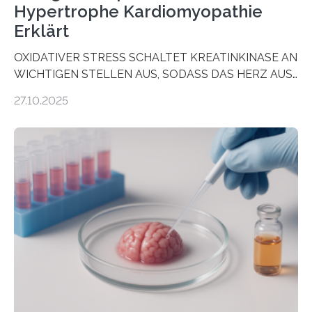
Hypertrophe Kardiomyopathie
Erklärt
OXIDATIVER STRESS SCHALTET KREATINKINASE AN
WICHTIGEN STELLEN AUS, SODASS DAS HERZ AUS
DEM ENERGIEGLEICHGEWICHT KOMMTForschende
27.10.2025
aus dem Deutschen Zentrum für Herzinsuffizienz
zeigen in einer internationalen, multizentrischen Studie
im Journal Circulation, warum der Energietransport bei
der Hypertrophen Kardiomyopathie (HCM) versagen
kann und wie sich durch eine Verringerung der
Herzbelastung und des oxidativen Stresses
Rhythmusstörungen reduzieren lassen. Würzburg. Die
hypertrophe Kardiomyopathie (HCM) ist die häufigste
erblich bedingte Herzerkrankung. Sie führt dazu, dass
sich die linke Herzkammer verdickt, der Herzmuskel zu
stark kontrahiert…