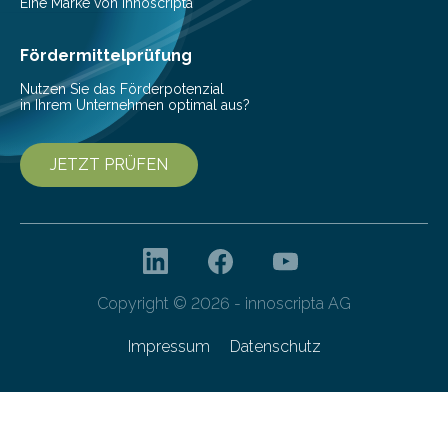
Helmholtz-Zentrums für Infektionsforschung (HZI)
Eine Marke von innoscripta
haben nun gezeigt, dass viele…
Fördermittelprüfung
Nutzen Sie das Förderpotenzial
in Ihrem Unternehmen optimal aus?
JETZT PRÜFEN
Copyright © 2026 - innoscripta AG
Impressum
Datenschutz