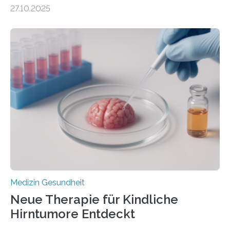
DEM ENERGIEGLEICHGEWICHT KOMMTForschende
27.10.2025
aus dem Deutschen Zentrum für Herzinsuffizienz
zeigen in einer internationalen, multizentrischen Studie
im Journal Circulation, warum der Energietransport bei
der Hypertrophen Kardiomyopathie (HCM) versagen
kann und wie sich durch eine Verringerung der
Herzbelastung und des oxidativen Stresses
Rhythmusstörungen reduzieren lassen. Würzburg. Die
hypertrophe Kardiomyopathie (HCM) ist die häufigste
erblich bedingte Herzerkrankung. Sie führt dazu, dass
sich die linke Herzkammer verdickt, der Herzmuskel zu
stark kontrahiert…
Medizin Gesundheit
Neue Therapie für Kindliche
Hirntumore Entdeckt