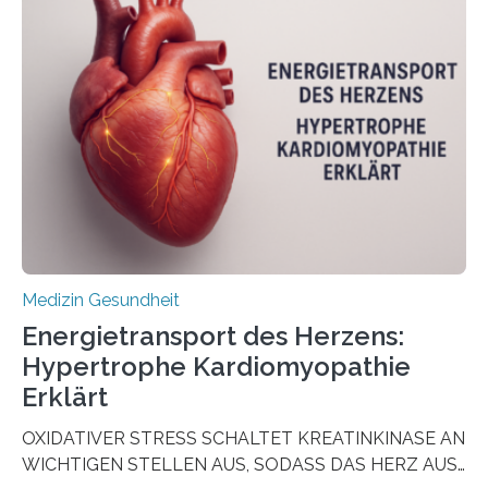
aus Gewebe von Patientinnen und Patienten –
sogenannte Organoide – genutzt werden können, um
vorab zu prüfen, welche Medikamente am besten
wirken. Dabei wurde ein Eiweiß identifiziert, das künftig
als Biomarker für die Wahl der passenden Therapie
dienen könnte. Darmkrebs zählt weltweit zu den
häufigsten Krebsarten und stellt…
Medizin Gesundheit
Energietransport des Herzens:
Hypertrophe Kardiomyopathie
Erklärt
OXIDATIVER STRESS SCHALTET KREATINKINASE AN
WICHTIGEN STELLEN AUS, SODASS DAS HERZ AUS