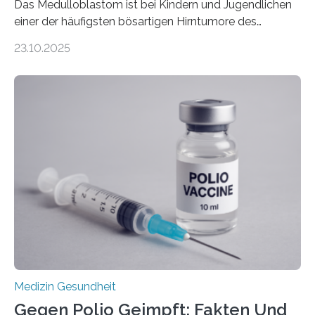
Das Medulloblastom ist bei Kindern und Jugendlichen
einer der häufigsten bösartigen Hirntumore des
Zentralen Nervensystems. Etwa 70 bis 80 Prozent der
23.10.2025
Betroffenen können mit heutigen Methoden geheilt
werden. Viele müssen jedoch mit schweren
Langzeitfolgen der aggressiven Therapien leben.
Dringend benötigt werden zielgerichtete Therapien, die
nur Tumorschwachstellen angreifen und normales
Gewebe verschonen. Forschende um Daniel Merk vom
Hertie-Institut für klinische Hirnforschung am
Universitätsklinikum Tübingen haben eine solche
Schwachstelle im Erbgut einer Untergruppe des
Medulloblastoms gefunden. Die Wilhelm Sander-
Stiftung unterstützte das Projekt…
Medizin Gesundheit
Gegen Polio Geimpft: Fakten Und