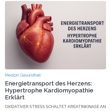
Oncology, zeigen die Forschenden, dass Mini-Tumore
aus Gewebe von Patientinnen und Patienten –
sogenannte Organoide – genutzt werden können, um
vorab zu prüfen, welche Medikamente am besten
wirken. Dabei wurde ein Eiweiß identifiziert, das künftig
als Biomarker für die Wahl der passenden Therapie
dienen könnte. Darmkrebs zählt weltweit zu den
häufigsten Krebsarten und stellt…
Medizin Gesundheit
Energietransport des Herzens:
Hypertrophe Kardiomyopathie
Erklärt
OXIDATIVER STRESS SCHALTET KREATINKINASE AN