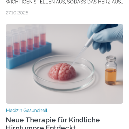
WICHTIGEN STELLEN AUS, SODASS DAS HERZ AUS
DEM ENERGIEGLEICHGEWICHT KOMMTForschende
27.10.2025
aus dem Deutschen Zentrum für Herzinsuffizienz
zeigen in einer internationalen, multizentrischen Studie
im Journal Circulation, warum der Energietransport bei
der Hypertrophen Kardiomyopathie (HCM) versagen
kann und wie sich durch eine Verringerung der
Herzbelastung und des oxidativen Stresses
Rhythmusstörungen reduzieren lassen. Würzburg. Die
hypertrophe Kardiomyopathie (HCM) ist die häufigste
erblich bedingte Herzerkrankung. Sie führt dazu, dass
sich die linke Herzkammer verdickt, der Herzmuskel zu
stark kontrahiert…
Medizin Gesundheit
Neue Therapie für Kindliche
Hirntumore Entdeckt