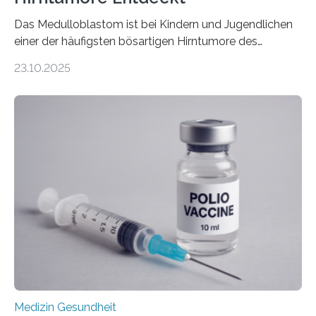
Das Medulloblastom ist bei Kindern und Jugendlichen
einer der häufigsten bösartigen Hirntumore des
Zentralen Nervensystems. Etwa 70 bis 80 Prozent der
23.10.2025
Betroffenen können mit heutigen Methoden geheilt
werden. Viele müssen jedoch mit schweren
Langzeitfolgen der aggressiven Therapien leben.
Dringend benötigt werden zielgerichtete Therapien, die
nur Tumorschwachstellen angreifen und normales
Gewebe verschonen. Forschende um Daniel Merk vom
Hertie-Institut für klinische Hirnforschung am
Universitätsklinikum Tübingen haben eine solche
Schwachstelle im Erbgut einer Untergruppe des
Medulloblastoms gefunden. Die Wilhelm Sander-
Stiftung unterstützte das Projekt…
Medizin Gesundheit