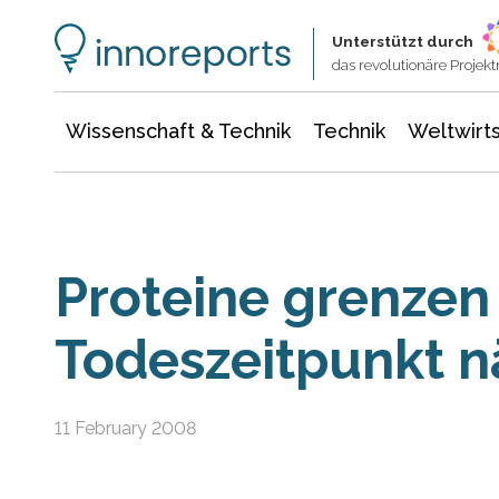
Wissenschaft & Technik
Informationstechnologie
Energie & Elektrotechnik
Unterstützt durch
das revolutionäre Proje
Wissenschaft & Technik
Technik
Weltwirts
Proteine grenzen
Todeszeitpunkt n
11 February 2008