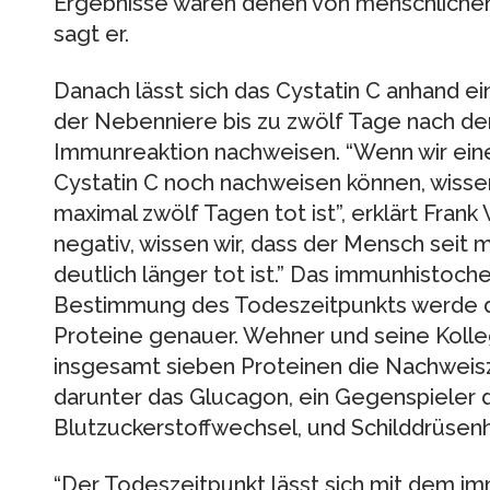
Ergebnisse waren denen von menschlichen 
sagt er.
Danach lässt sich das Cystatin C anhand 
der Nebenniere bis zu zwölf Tage nach de
Immunreaktion nachweisen. “Wenn wir eine
Cystatin C noch nachweisen können, wissen
maximal zwölf Tagen tot ist”, erklärt Frank
negativ, wissen wir, dass der Mensch seit
deutlich länger tot ist.” Das immunhistoc
Bestimmung des Todeszeitpunkts werde d
Proteine genauer. Wehner und seine Kolle
insgesamt sieben Proteinen die Nachweisz
darunter das Glucagon, ein Gegenspieler d
Blutzuckerstoffwechsel, und Schilddrüse
“Der Todeszeitpunkt lässt sich mit dem 