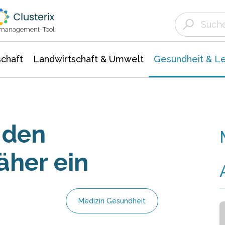
Landwirtschaft & Umwelt
Gesundheit &
Agrar- Forstwissenschaften
Biowissenschafte
Unternehmensmeldungen
Ökologie Umwelt- Naturschutz
ktmanagement-Tool
chaft
Landwirtschaft & Umwelt
Gesundheit & L
 den
äher ein
Medizin Gesundheit