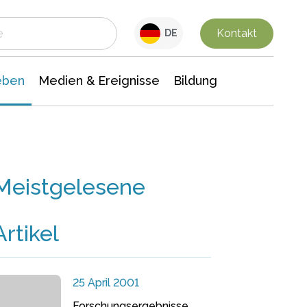
 Leben
Medien & Ereignisse
Interdisziplinäre Forschung
Veranstaltungsnachrichten
n Chemie
Gesellschaftswissenschaften
Kontakt
DE
eben
Medien & Ereignisse
Bildung
Meistgelesene
Artikel
25 April 2001
Forschungsergebnisse