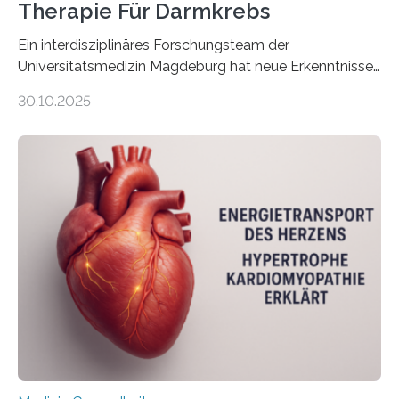
Therapie Für Darmkrebs
Ein interdisziplinäres Forschungsteam der
Universitätsmedizin Magdeburg hat neue Erkenntnisse
gewonnen, wie Darmkrebs künftig individueller
30.10.2025
behandelt werden kann. In ihrer aktuellen Studie,
veröffentlicht in der Fachzeitschrift Molecular
Oncology, zeigen die Forschenden, dass Mini-Tumore
aus Gewebe von Patientinnen und Patienten –
sogenannte Organoide – genutzt werden können, um
vorab zu prüfen, welche Medikamente am besten
wirken. Dabei wurde ein Eiweiß identifiziert, das künftig
als Biomarker für die Wahl der passenden Therapie
dienen könnte. Darmkrebs zählt weltweit zu den
häufigsten Krebsarten und stellt…