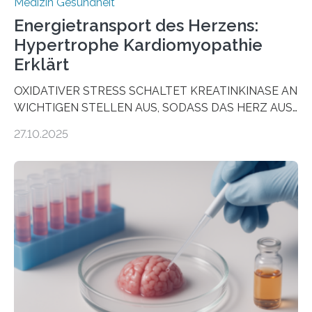
Medizin Gesundheit
Energietransport des Herzens:
Hypertrophe Kardiomyopathie
Erklärt
OXIDATIVER STRESS SCHALTET KREATINKINASE AN
WICHTIGEN STELLEN AUS, SODASS DAS HERZ AUS
DEM ENERGIEGLEICHGEWICHT KOMMTForschende
27.10.2025
aus dem Deutschen Zentrum für Herzinsuffizienz
zeigen in einer internationalen, multizentrischen Studie
im Journal Circulation, warum der Energietransport bei
der Hypertrophen Kardiomyopathie (HCM) versagen
kann und wie sich durch eine Verringerung der
Herzbelastung und des oxidativen Stresses
Rhythmusstörungen reduzieren lassen. Würzburg. Die
hypertrophe Kardiomyopathie (HCM) ist die häufigste
erblich bedingte Herzerkrankung. Sie führt dazu, dass
sich die linke Herzkammer verdickt, der Herzmuskel zu
stark kontrahiert…