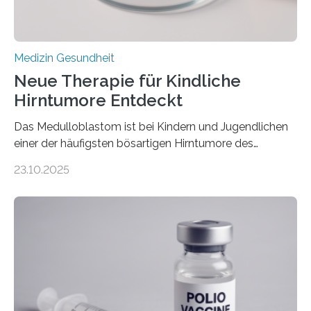
Medizin Gesundheit
Neue Therapie für Kindliche
Hirntumore Entdeckt
Das Medulloblastom ist bei Kindern und Jugendlichen
einer der häufigsten bösartigen Hirntumore des
Zentralen Nervensystems. Etwa 70 bis 80 Prozent der
23.10.2025
Betroffenen können mit heutigen Methoden geheilt
werden. Viele müssen jedoch mit schweren
Langzeitfolgen der aggressiven Therapien leben.
Dringend benötigt werden zielgerichtete Therapien, die
nur Tumorschwachstellen angreifen und normales
Gewebe verschonen. Forschende um Daniel Merk vom
Hertie-Institut für klinische Hirnforschung am
Universitätsklinikum Tübingen haben eine solche
Schwachstelle im Erbgut einer Untergruppe des