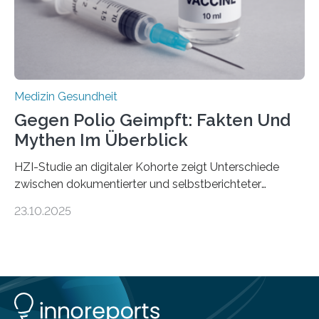
Medulloblastoms gefunden. Die Wilhelm Sander-
Stiftung unterstützte das Projekt…
Medizin Gesundheit
Gegen Polio Geimpft: Fakten Und
Mythen Im Überblick
HZI-Studie an digitaler Kohorte zeigt Unterschiede
zwischen dokumentierter und selbstberichteter
Polioimpfquote Die Poliomyelitis, auch bekannt als
23.10.2025
Kinderlähmung, ist eine ansteckende Krankheit, die
durch das Poliovirus verursacht wird. Durch die
Entwicklung wirksamer Impfstoffe konnte das
Poliovirus weit zurückgedrängt werden und war 2024
nur noch in zwei Ländern endemisch. Bis das Virus
weltweit ausgerottet ist, ist aber auch in Deutschland