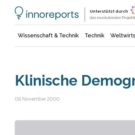
Wissenschaft & Technik
Informationstechnologie
Energie & Elektrotechnik
Unterstützt durch
das revolutionäre Proje
Wissenschaft & Technik
Technik
Weltwirts
Klinische Demog
08 November 2000