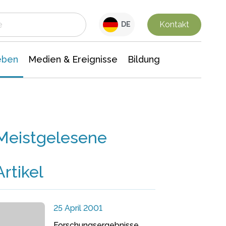
 Leben
Medien & Ereignisse
Interdisziplinäre Forschung
Veranstaltungsnachrichten
n Chemie
Gesellschaftswissenschaften
Kontakt
DE
eben
Medien & Ereignisse
Bildung
Meistgelesene
Artikel
25 April 2001
Forschungsergebnisse