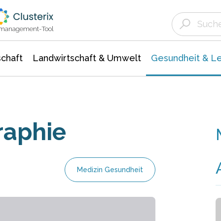
Landwirtschaft & Umwelt
Gesundheit &
Agrar- Forstwissenschaften
Biowissenschafte
Unternehmensmeldungen
Ökologie Umwelt- Naturschutz
ktmanagement-Tool
chaft
Landwirtschaft & Umwelt
Gesundheit & L
raphie
Medizin Gesundheit