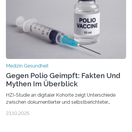
Gewebe verschonen. Forschende um Daniel Merk vom
Hertie-Institut für klinische Hirnforschung am
Universitätsklinikum Tübingen haben eine solche
Schwachstelle im Erbgut einer Untergruppe des
Medulloblastoms gefunden. Die Wilhelm Sander-
Stiftung unterstützte das Projekt…
Medizin Gesundheit
Gegen Polio Geimpft: Fakten Und
Mythen Im Überblick
HZI-Studie an digitaler Kohorte zeigt Unterschiede
zwischen dokumentierter und selbstberichteter
Polioimpfquote Die Poliomyelitis, auch bekannt als
23.10.2025
Kinderlähmung, ist eine ansteckende Krankheit, die
durch das Poliovirus verursacht wird. Durch die
Entwicklung wirksamer Impfstoffe konnte das