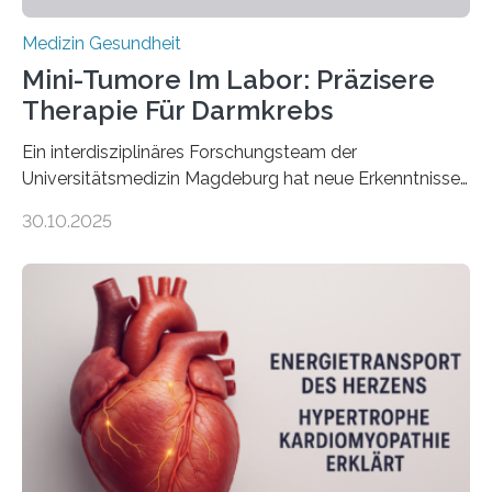
Medizin Gesundheit
Mini-Tumore Im Labor: Präzisere
Therapie Für Darmkrebs
Ein interdisziplinäres Forschungsteam der
Universitätsmedizin Magdeburg hat neue Erkenntnisse
gewonnen, wie Darmkrebs künftig individueller
30.10.2025
behandelt werden kann. In ihrer aktuellen Studie,
veröffentlicht in der Fachzeitschrift Molecular
Oncology, zeigen die Forschenden, dass Mini-Tumore
aus Gewebe von Patientinnen und Patienten –
sogenannte Organoide – genutzt werden können, um
vorab zu prüfen, welche Medikamente am besten
wirken. Dabei wurde ein Eiweiß identifiziert, das künftig
als Biomarker für die Wahl der passenden Therapie
dienen könnte. Darmkrebs zählt weltweit zu den
häufigsten Krebsarten und stellt…