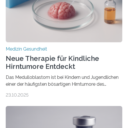
hypertrophe Kardiomyopathie (HCM) ist die häufigste
erblich bedingte Herzerkrankung. Sie führt dazu, dass
sich die linke Herzkammer verdickt, der Herzmuskel zu
stark kontrahiert…
Medizin Gesundheit
Neue Therapie für Kindliche
Hirntumore Entdeckt
Das Medulloblastom ist bei Kindern und Jugendlichen
einer der häufigsten bösartigen Hirntumore des
Zentralen Nervensystems. Etwa 70 bis 80 Prozent der
23.10.2025
Betroffenen können mit heutigen Methoden geheilt
werden. Viele müssen jedoch mit schweren
Langzeitfolgen der aggressiven Therapien leben.
Dringend benötigt werden zielgerichtete Therapien, die
nur Tumorschwachstellen angreifen und normales