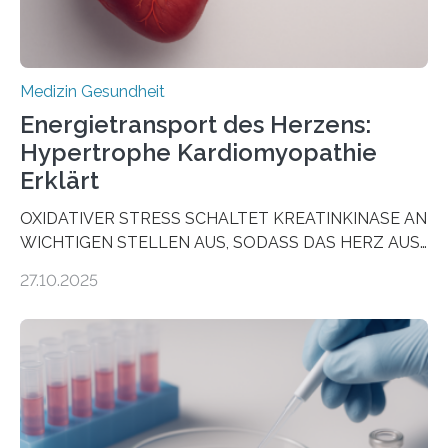
Medizin Gesundheit
Energietransport des Herzens:
Hypertrophe Kardiomyopathie
Erklärt
OXIDATIVER STRESS SCHALTET KREATINKINASE AN
WICHTIGEN STELLEN AUS, SODASS DAS HERZ AUS
DEM ENERGIEGLEICHGEWICHT KOMMTForschende
27.10.2025
aus dem Deutschen Zentrum für Herzinsuffizienz
zeigen in einer internationalen, multizentrischen Studie
im Journal Circulation, warum der Energietransport bei
der Hypertrophen Kardiomyopathie (HCM) versagen
kann und wie sich durch eine Verringerung der
Herzbelastung und des oxidativen Stresses
Rhythmusstörungen reduzieren lassen. Würzburg. Die