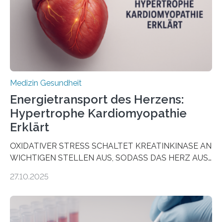
als Biomarker für die Wahl der passenden Therapie
dienen könnte. Darmkrebs zählt weltweit zu den
häufigsten Krebsarten und stellt…
Medizin Gesundheit
Energietransport des Herzens:
Hypertrophe Kardiomyopathie
Erklärt
OXIDATIVER STRESS SCHALTET KREATINKINASE AN
WICHTIGEN STELLEN AUS, SODASS DAS HERZ AUS
DEM ENERGIEGLEICHGEWICHT KOMMTForschende
27.10.2025
aus dem Deutschen Zentrum für Herzinsuffizienz
zeigen in einer internationalen, multizentrischen Studie
im Journal Circulation, warum der Energietransport bei
der Hypertrophen Kardiomyopathie (HCM) versagen