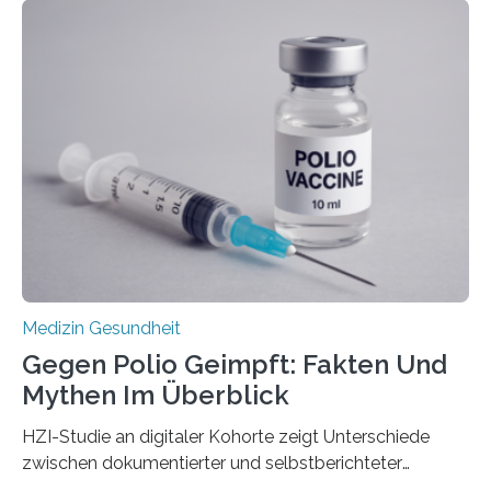
Langzeitfolgen der aggressiven Therapien leben.
Dringend benötigt werden zielgerichtete Therapien, die
nur Tumorschwachstellen angreifen und normales
Gewebe verschonen. Forschende um Daniel Merk vom
Hertie-Institut für klinische Hirnforschung am
Universitätsklinikum Tübingen haben eine solche
Schwachstelle im Erbgut einer Untergruppe des
Medulloblastoms gefunden. Die Wilhelm Sander-
Stiftung unterstützte das Projekt…
Medizin Gesundheit
Gegen Polio Geimpft: Fakten Und
Mythen Im Überblick
HZI-Studie an digitaler Kohorte zeigt Unterschiede
zwischen dokumentierter und selbstberichteter
Polioimpfquote Die Poliomyelitis, auch bekannt als