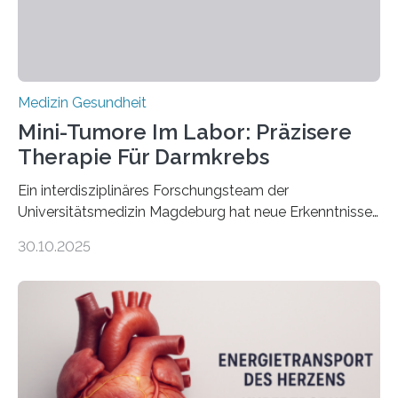
Medizin Gesundheit
Mini-Tumore Im Labor: Präzisere
Therapie Für Darmkrebs
Ein interdisziplinäres Forschungsteam der
Universitätsmedizin Magdeburg hat neue Erkenntnisse
gewonnen, wie Darmkrebs künftig individueller
30.10.2025
behandelt werden kann. In ihrer aktuellen Studie,
veröffentlicht in der Fachzeitschrift Molecular
Oncology, zeigen die Forschenden, dass Mini-Tumore
aus Gewebe von Patientinnen und Patienten –
sogenannte Organoide – genutzt werden können, um
vorab zu prüfen, welche Medikamente am besten
wirken. Dabei wurde ein Eiweiß identifiziert, das künftig