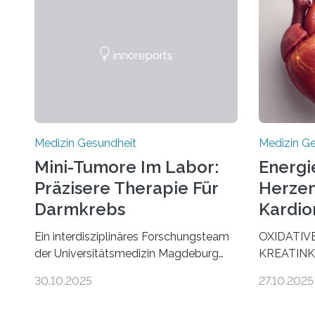
Medizin Gesundheit
Medizin G
Mini-Tumore Im Labor:
Energi
Präzisere Therapie Für
Herzen
Darmkrebs
Kardio
Ein interdisziplinäres Forschungsteam
OXIDATIV
der Universitätsmedizin Magdeburg
KREATINK
hat neue Erkenntnisse gewonnen, wie
STELLEN 
30.10.2025
27.10.2025
Darmkrebs künftig individueller
AUS DEM
behandelt werden kann. In ihrer
KOMMTFor