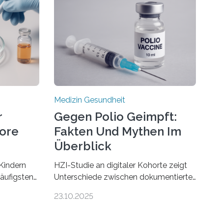
Medizin Gesundheit
r
Gegen Polio Geimpft:
more
Fakten Und Mythen Im
Überblick
Kindern
HZI-Studie an digitaler Kohorte zeigt
häufigsten
Unterschiede zwischen dokumentierter
Zentralen
und selbstberichteter Polioimpfquote
23.10.2025
 80
Die Poliomyelitis, auch bekannt als
nen mit
Kinderlähmung, ist eine ansteckende