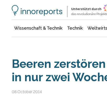
Wissenschaft & Technik
Informationstechnologie
Energie & Elektrotechnik
Unterstützt durch
das revolutionäre Proje
Wissenschaft & Technik
Technik
Weltwirts
Beeren zerstöre
in nur zwei Woch
08 October 2014