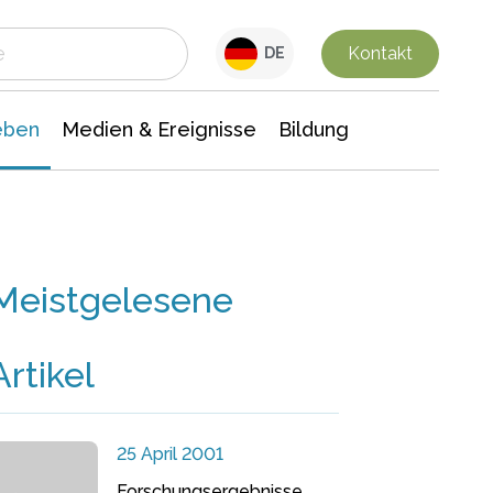
 Leben
Medien & Ereignisse
Interdisziplinäre Forschung
Veranstaltungsnachrichten
n Chemie
Gesellschaftswissenschaften
Kontakt
DE
eben
Medien & Ereignisse
Bildung
Meistgelesene
Artikel
25 April 2001
Forschungsergebnisse