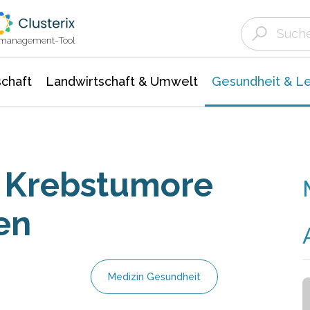
Landwirtschaft & Umwelt
Gesundheit &
Agrar- Forstwissenschaften
Biowissenschafte
Unternehmensmeldungen
Ökologie Umwelt- Naturschutz
ktmanagement-Tool
chaft
Landwirtschaft & Umwelt
Gesundheit & L
n Krebstumore
en
Medizin Gesundheit