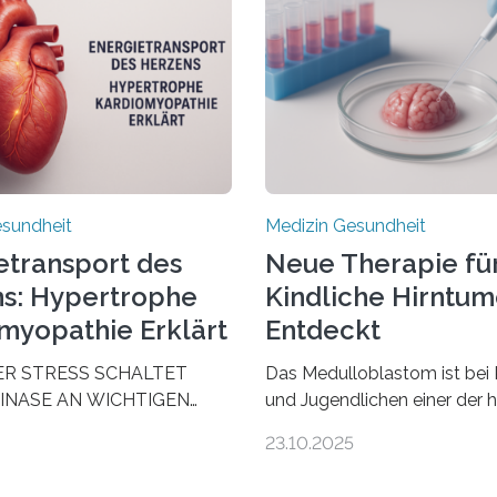
esundheit
Medizin Gesundheit
etransport des
Neue Therapie fü
s: Hypertrophe
Kindliche Hirntu
myopathie Erklärt
Entdeckt
ER STRESS SCHALTET
Das Medulloblastom ist bei 
INASE AN WICHTIGEN
und Jugendlichen einer der 
AUS, SODASS DAS HERZ
bösartigen Hirntumore des 
23.10.2025
 ENERGIEGLEICHGEWICHT
Nervensystems. Etwa 70 bis
schende aus dem
Prozent der Betroffenen kön