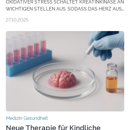
OXIDATIVER STRESS SCHALTET KREATINKINASE AN
WICHTIGEN STELLEN AUS, SODASS DAS HERZ AUS
DEM ENERGIEGLEICHGEWICHT KOMMTForschende
27.10.2025
aus dem Deutschen Zentrum für Herzinsuffizienz
zeigen in einer internationalen, multizentrischen Studie
im Journal Circulation, warum der Energietransport bei
der Hypertrophen Kardiomyopathie (HCM) versagen
kann und wie sich durch eine Verringerung der
Herzbelastung und des oxidativen Stresses
Rhythmusstörungen reduzieren lassen. Würzburg. Die
hypertrophe Kardiomyopathie (HCM) ist die häufigste
erblich bedingte Herzerkrankung. Sie führt dazu, dass
sich die linke Herzkammer verdickt, der Herzmuskel zu
stark kontrahiert…
Medizin Gesundheit
Neue Therapie für Kindliche