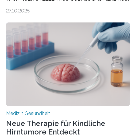
DEM ENERGIEGLEICHGEWICHT KOMMTForschende
27.10.2025
aus dem Deutschen Zentrum für Herzinsuffizienz
zeigen in einer internationalen, multizentrischen Studie
im Journal Circulation, warum der Energietransport bei
der Hypertrophen Kardiomyopathie (HCM) versagen
kann und wie sich durch eine Verringerung der
Herzbelastung und des oxidativen Stresses
Rhythmusstörungen reduzieren lassen. Würzburg. Die
hypertrophe Kardiomyopathie (HCM) ist die häufigste
erblich bedingte Herzerkrankung. Sie führt dazu, dass
sich die linke Herzkammer verdickt, der Herzmuskel zu
stark kontrahiert…
Medizin Gesundheit
Neue Therapie für Kindliche
Hirntumore Entdeckt