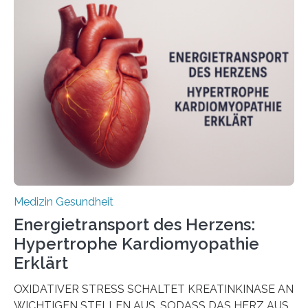
Oncology, zeigen die Forschenden, dass Mini-Tumore
aus Gewebe von Patientinnen und Patienten –
sogenannte Organoide – genutzt werden können, um
vorab zu prüfen, welche Medikamente am besten
wirken. Dabei wurde ein Eiweiß identifiziert, das künftig
als Biomarker für die Wahl der passenden Therapie
dienen könnte. Darmkrebs zählt weltweit zu den
häufigsten Krebsarten und stellt…
Medizin Gesundheit
Energietransport des Herzens:
Hypertrophe Kardiomyopathie
Erklärt
OXIDATIVER STRESS SCHALTET KREATINKINASE AN
WICHTIGEN STELLEN AUS, SODASS DAS HERZ AUS