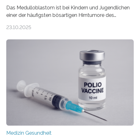
Das Medulloblastom ist bei Kindern und Jugendlichen
einer der häufigsten bösartigen Hirntumore des
Zentralen Nervensystems. Etwa 70 bis 80 Prozent der
23.10.2025
Betroffenen können mit heutigen Methoden geheilt
werden. Viele müssen jedoch mit schweren
Langzeitfolgen der aggressiven Therapien leben.
Dringend benötigt werden zielgerichtete Therapien, die
nur Tumorschwachstellen angreifen und normales
Gewebe verschonen. Forschende um Daniel Merk vom
Hertie-Institut für klinische Hirnforschung am
Universitätsklinikum Tübingen haben eine solche
Schwachstelle im Erbgut einer Untergruppe des
Medulloblastoms gefunden. Die Wilhelm Sander-
Stiftung unterstützte das Projekt…
Medizin Gesundheit