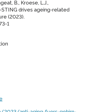
ngeat, B., Kroese, L.J.,
AS–STING drives ageing-related
re (2023).
73-1
tion
e
m/2023/anti-aging-fuers-gehirn-