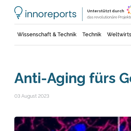
Wissenschaft & Technik
Informationstechnologie
Energie & Elektrotechnik
Unterstützt durch
das revolutionäre Proje
Wissenschaft & Technik
Technik
Weltwirts
Anti-Aging fürs G
03 August 2023