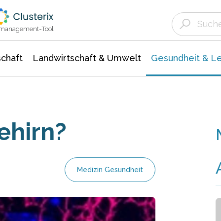
Landwirtschaft & Umwelt
Gesundheit &
Agrar- Forstwissenschaften
Biowissenschafte
Unternehmensmeldungen
Ökologie Umwelt- Naturschutz
ktmanagement-Tool
chaft
Landwirtschaft & Umwelt
Gesundheit & L
ehirn?
Medizin Gesundheit