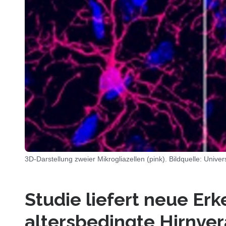
3D-Darstellung zweier Mikrogliazellen (pink). Bildquelle: Unive
Studie liefert neue Er
altersbedingte Hirnve