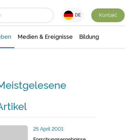
 Leben
Medien & Ereignisse
Interdisziplinäre Forschung
Veranstaltungsnachrichten
n Chemie
Gesellschaftswissenschaften
Kontakt
DE
eben
Medien & Ereignisse
Bildung
Meistgelesene
Artikel
25 April 2001
Forschungsergebnisse