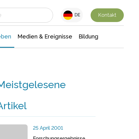
 Leben
Medien & Ereignisse
Interdisziplinäre Forschung
Veranstaltungsnachrichten
n Chemie
Gesellschaftswissenschaften
Kontakt
DE
eben
Medien & Ereignisse
Bildung
Meistgelesene
Artikel
25 April 2001
Forschungsergebnisse