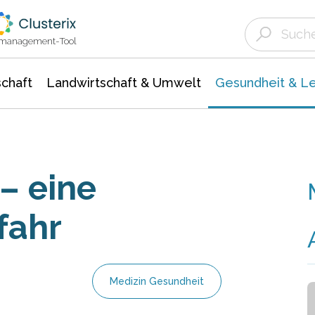
Landwirtschaft & Umwelt
Gesundheit &
Agrar- Forstwissenschaften
Biowissenschafte
Unternehmensmeldungen
Ökologie Umwelt- Naturschutz
ktmanagement-Tool
chaft
Landwirtschaft & Umwelt
Gesundheit & L
– eine
fahr
Medizin Gesundheit