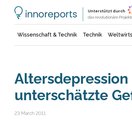
Wissenschaft & Technik
Informationstechnologie
Energie & Elektrotechnik
Unterstützt durch
das revolutionäre Proje
Wissenschaft & Technik
Technik
Weltwirts
Altersdepression 
unterschätzte Ge
23 March 2011