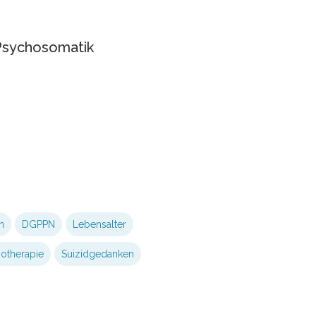
 Psychosomatik
n
DGPPN
Lebensalter
otherapie
Suizidgedanken