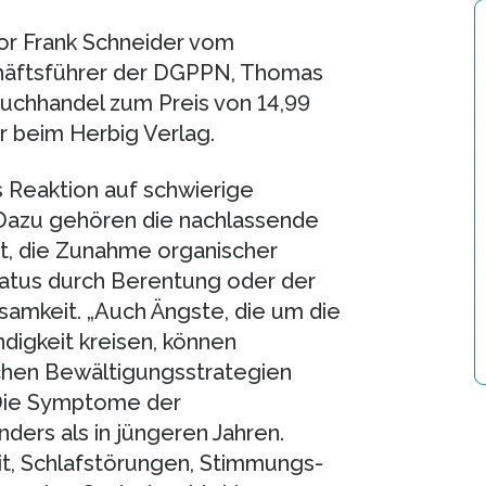
or Frank Schneider vom
chäftsführer der DGPPN, Thomas
 Buchhandel zum Preis von 14,99
er beim Herbig Verlag.
 Reaktion auf schwierige
Dazu gehören die nachlassende
it, die Zunahme organischer
tatus durch Berentung oder der
amkeit. „Auch Ängste, die um die
digkeit kreisen, können
chen Bewältigungsstrategien
. Die Symptome der
ders als in jüngeren Jahren.
it, Schlafstörungen, Stimmungs-