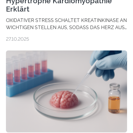
Hypertrophe Kardiomyopathie
Erklärt
OXIDATIVER STRESS SCHALTET KREATINKINASE AN
WICHTIGEN STELLEN AUS, SODASS DAS HERZ AUS
DEM ENERGIEGLEICHGEWICHT KOMMTForschende
27.10.2025
aus dem Deutschen Zentrum für Herzinsuffizienz
zeigen in einer internationalen, multizentrischen Studie
im Journal Circulation, warum der Energietransport bei
der Hypertrophen Kardiomyopathie (HCM) versagen
kann und wie sich durch eine Verringerung der
Herzbelastung und des oxidativen Stresses
Rhythmusstörungen reduzieren lassen. Würzburg. Die
hypertrophe Kardiomyopathie (HCM) ist die häufigste
erblich bedingte Herzerkrankung. Sie führt dazu, dass
sich die linke Herzkammer verdickt, der Herzmuskel zu
stark kontrahiert…