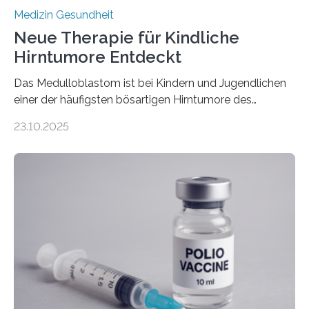
Medizin Gesundheit
Neue Therapie für Kindliche
Hirntumore Entdeckt
Das Medulloblastom ist bei Kindern und Jugendlichen
einer der häufigsten bösartigen Hirntumore des
Zentralen Nervensystems. Etwa 70 bis 80 Prozent der
23.10.2025
Betroffenen können mit heutigen Methoden geheilt
werden. Viele müssen jedoch mit schweren
Langzeitfolgen der aggressiven Therapien leben.
Dringend benötigt werden zielgerichtete Therapien, die
nur Tumorschwachstellen angreifen und normales
Gewebe verschonen. Forschende um Daniel Merk vom
Hertie-Institut für klinische Hirnforschung am
Universitätsklinikum Tübingen haben eine solche
Schwachstelle im Erbgut einer Untergruppe des
Medulloblastoms gefunden. Die Wilhelm Sander-
Stiftung unterstützte das Projekt…