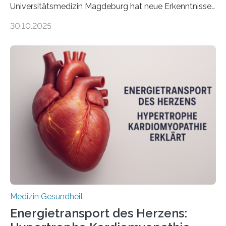
Universitätsmedizin Magdeburg hat neue Erkenntnisse
gewonnen, wie Darmkrebs künftig individueller
30.10.2025
behandelt werden kann. In ihrer aktuellen Studie,
veröffentlicht in der Fachzeitschrift Molecular
Oncology, zeigen die Forschenden, dass Mini-Tumore
aus Gewebe von Patientinnen und Patienten –
sogenannte Organoide – genutzt werden können, um
vorab zu prüfen, welche Medikamente am besten
wirken. Dabei wurde ein Eiweiß identifiziert, das künftig
als Biomarker für die Wahl der passenden Therapie
dienen könnte. Darmkrebs zählt weltweit zu den
häufigsten Krebsarten und stellt…
Medizin Gesundheit
Energietransport des Herzens: