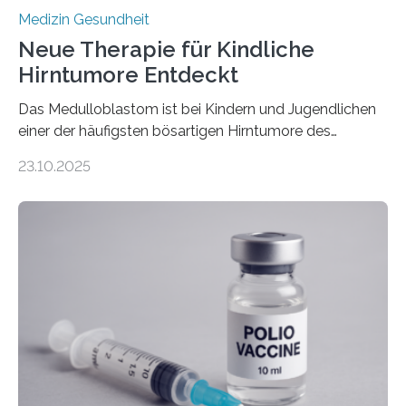
Medizin Gesundheit
Neue Therapie für Kindliche
Hirntumore Entdeckt
Das Medulloblastom ist bei Kindern und Jugendlichen
einer der häufigsten bösartigen Hirntumore des
Zentralen Nervensystems. Etwa 70 bis 80 Prozent der
23.10.2025
Betroffenen können mit heutigen Methoden geheilt
werden. Viele müssen jedoch mit schweren
Langzeitfolgen der aggressiven Therapien leben.
Dringend benötigt werden zielgerichtete Therapien, die
nur Tumorschwachstellen angreifen und normales
Gewebe verschonen. Forschende um Daniel Merk vom
Hertie-Institut für klinische Hirnforschung am
Universitätsklinikum Tübingen haben eine solche
Schwachstelle im Erbgut einer Untergruppe des
Medulloblastoms gefunden. Die Wilhelm Sander-
Stiftung unterstützte das Projekt…