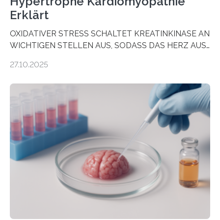
Hypertrophe Kardiomyopathie
Erklärt
OXIDATIVER STRESS SCHALTET KREATINKINASE AN
WICHTIGEN STELLEN AUS, SODASS DAS HERZ AUS
DEM ENERGIEGLEICHGEWICHT KOMMTForschende
27.10.2025
aus dem Deutschen Zentrum für Herzinsuffizienz
zeigen in einer internationalen, multizentrischen Studie
im Journal Circulation, warum der Energietransport bei
der Hypertrophen Kardiomyopathie (HCM) versagen
kann und wie sich durch eine Verringerung der
Herzbelastung und des oxidativen Stresses
Rhythmusstörungen reduzieren lassen. Würzburg. Die
hypertrophe Kardiomyopathie (HCM) ist die häufigste
erblich bedingte Herzerkrankung. Sie führt dazu, dass
sich die linke Herzkammer verdickt, der Herzmuskel zu
stark kontrahiert…