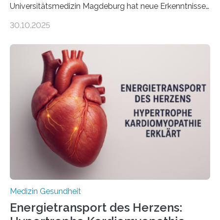
Universitätsmedizin Magdeburg hat neue Erkenntnisse
gewonnen, wie Darmkrebs künftig individueller
30.10.2025
behandelt werden kann. In ihrer aktuellen Studie,
veröffentlicht in der Fachzeitschrift Molecular
Oncology, zeigen die Forschenden, dass Mini-Tumore
aus Gewebe von Patientinnen und Patienten –
sogenannte Organoide – genutzt werden können, um
vorab zu prüfen, welche Medikamente am besten
wirken. Dabei wurde ein Eiweiß identifiziert, das künftig
als Biomarker für die Wahl der passenden Therapie
dienen könnte. Darmkrebs zählt weltweit zu den
häufigsten Krebsarten und stellt…
Medizin Gesundheit
Energietransport des Herzens: