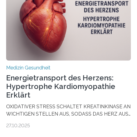
vorab zu prüfen, welche Medikamente am besten
wirken. Dabei wurde ein Eiweiß identifiziert, das künftig
als Biomarker für die Wahl der passenden Therapie
dienen könnte. Darmkrebs zählt weltweit zu den
häufigsten Krebsarten und stellt…
Medizin Gesundheit
Energietransport des Herzens:
Hypertrophe Kardiomyopathie
Erklärt
OXIDATIVER STRESS SCHALTET KREATINKINASE AN
WICHTIGEN STELLEN AUS, SODASS DAS HERZ AUS
DEM ENERGIEGLEICHGEWICHT KOMMTForschende
27.10.2025
aus dem Deutschen Zentrum für Herzinsuffizienz
zeigen in einer internationalen, multizentrischen Studie