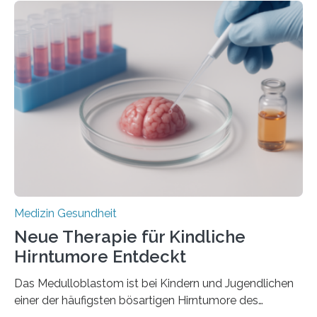
im Journal Circulation, warum der Energietransport bei
der Hypertrophen Kardiomyopathie (HCM) versagen
kann und wie sich durch eine Verringerung der
Herzbelastung und des oxidativen Stresses
Rhythmusstörungen reduzieren lassen. Würzburg. Die
hypertrophe Kardiomyopathie (HCM) ist die häufigste
erblich bedingte Herzerkrankung. Sie führt dazu, dass
sich die linke Herzkammer verdickt, der Herzmuskel zu
stark kontrahiert…
Medizin Gesundheit
Neue Therapie für Kindliche
Hirntumore Entdeckt
Das Medulloblastom ist bei Kindern und Jugendlichen
einer der häufigsten bösartigen Hirntumore des