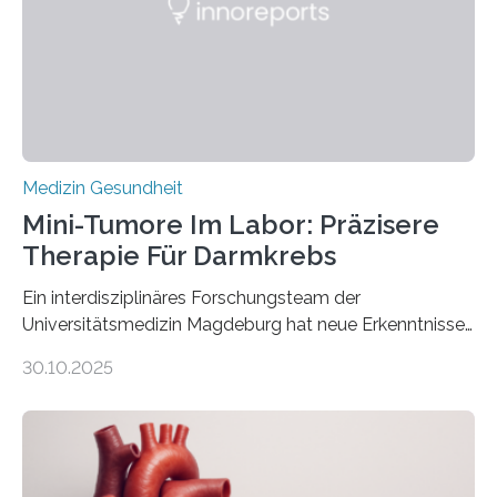
Medizin Gesundheit
Mini-Tumore Im Labor: Präzisere
Therapie Für Darmkrebs
Ein interdisziplinäres Forschungsteam der
Universitätsmedizin Magdeburg hat neue Erkenntnisse
gewonnen, wie Darmkrebs künftig individueller
30.10.2025
behandelt werden kann. In ihrer aktuellen Studie,
veröffentlicht in der Fachzeitschrift Molecular
Oncology, zeigen die Forschenden, dass Mini-Tumore
aus Gewebe von Patientinnen und Patienten –
sogenannte Organoide – genutzt werden können, um