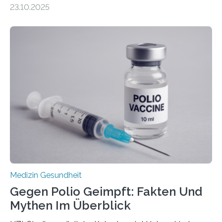
Zentralen Nervensystems. Etwa 70 bis 80 Prozent der
23.10.2025
Betroffenen können mit heutigen Methoden geheilt
werden. Viele müssen jedoch mit schweren
Langzeitfolgen der aggressiven Therapien leben.
Dringend benötigt werden zielgerichtete Therapien, die
nur Tumorschwachstellen angreifen und normales
Gewebe verschonen. Forschende um Daniel Merk vom
Hertie-Institut für klinische Hirnforschung am
Universitätsklinikum Tübingen haben eine solche
Schwachstelle im Erbgut einer Untergruppe des
Medulloblastoms gefunden. Die Wilhelm Sander-
Stiftung unterstützte das Projekt…
Medizin Gesundheit
Gegen Polio Geimpft: Fakten Und
Mythen Im Überblick