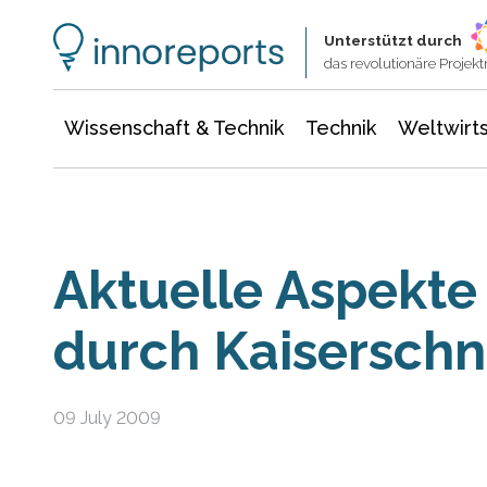
Wissenschaft & Technik
Informationstechnologie
Energie & Elektrotechnik
Unterstützt durch
das revolutionäre Proje
Wissenschaft & Technik
Technik
Weltwirts
Aktuelle Aspekte
durch Kaiserschni
09 July 2009