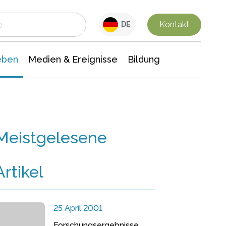
 Leben
Medien & Ereignisse
Interdisziplinäre Forschung
Veranstaltungsnachrichten
n Chemie
Gesellschaftswissenschaften
Kontakt
DE
eben
Medien & Ereignisse
Bildung
Meistgelesene
Artikel
25 April 2001
Forschungsergebnisse