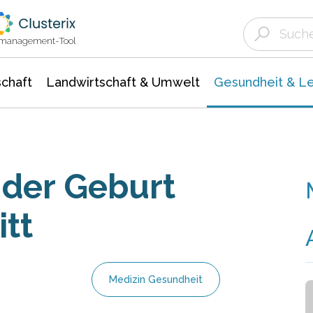
Landwirtschaft & Umwelt
Gesundheit &
Agrar- Forstwissenschaften
Biowissenschafte
Unternehmensmeldungen
Ökologie Umwelt- Naturschutz
ktmanagement-Tool
chaft
Landwirtschaft & Umwelt
Gesundheit & L
 der Geburt
tt
Medizin Gesundheit