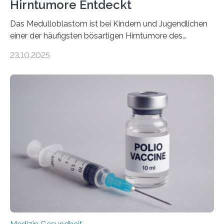
Hirntumore Entdeckt
Das Medulloblastom ist bei Kindern und Jugendlichen
einer der häufigsten bösartigen Hirntumore des
Zentralen Nervensystems. Etwa 70 bis 80 Prozent der
23.10.2025
Betroffenen können mit heutigen Methoden geheilt
werden. Viele müssen jedoch mit schweren
Langzeitfolgen der aggressiven Therapien leben.
Dringend benötigt werden zielgerichtete Therapien, die
nur Tumorschwachstellen angreifen und normales
Gewebe verschonen. Forschende um Daniel Merk vom
Hertie-Institut für klinische Hirnforschung am
Universitätsklinikum Tübingen haben eine solche
Schwachstelle im Erbgut einer Untergruppe des
Medulloblastoms gefunden. Die Wilhelm Sander-
Stiftung unterstützte das Projekt…