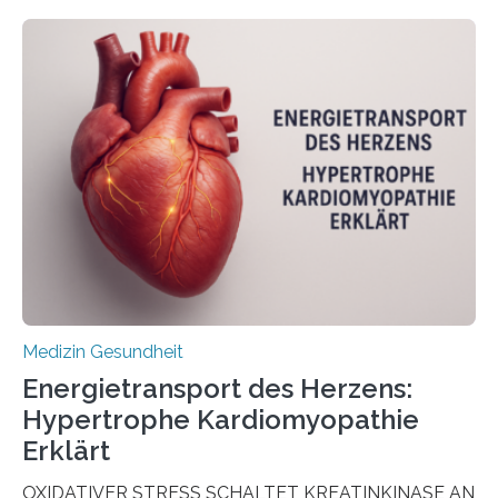
veröffentlicht in der Fachzeitschrift Molecular
Oncology, zeigen die Forschenden, dass Mini-Tumore
aus Gewebe von Patientinnen und Patienten –
sogenannte Organoide – genutzt werden können, um
vorab zu prüfen, welche Medikamente am besten
wirken. Dabei wurde ein Eiweiß identifiziert, das künftig
als Biomarker für die Wahl der passenden Therapie
dienen könnte. Darmkrebs zählt weltweit zu den
häufigsten Krebsarten und stellt…
Medizin Gesundheit
Energietransport des Herzens:
Hypertrophe Kardiomyopathie
Erklärt
OXIDATIVER STRESS SCHALTET KREATINKINASE AN