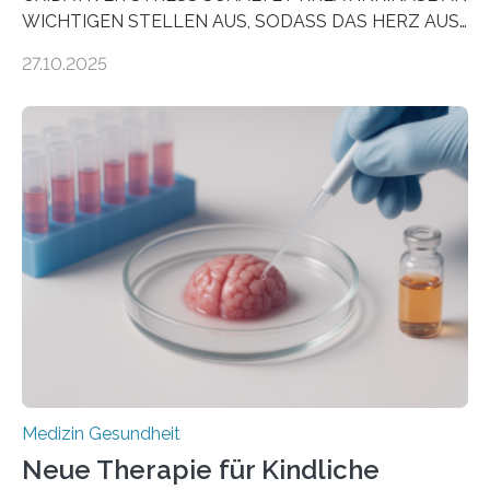
WICHTIGEN STELLEN AUS, SODASS DAS HERZ AUS
DEM ENERGIEGLEICHGEWICHT KOMMTForschende
27.10.2025
aus dem Deutschen Zentrum für Herzinsuffizienz
zeigen in einer internationalen, multizentrischen Studie
im Journal Circulation, warum der Energietransport bei
der Hypertrophen Kardiomyopathie (HCM) versagen
kann und wie sich durch eine Verringerung der
Herzbelastung und des oxidativen Stresses
Rhythmusstörungen reduzieren lassen. Würzburg. Die
hypertrophe Kardiomyopathie (HCM) ist die häufigste
erblich bedingte Herzerkrankung. Sie führt dazu, dass
sich die linke Herzkammer verdickt, der Herzmuskel zu
stark kontrahiert…
Medizin Gesundheit
Neue Therapie für Kindliche