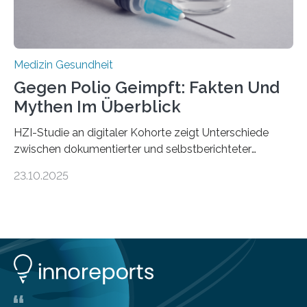
Stiftung unterstützte das Projekt…
Medizin Gesundheit
Gegen Polio Geimpft: Fakten Und
Mythen Im Überblick
HZI-Studie an digitaler Kohorte zeigt Unterschiede
zwischen dokumentierter und selbstberichteter
Polioimpfquote Die Poliomyelitis, auch bekannt als
23.10.2025
Kinderlähmung, ist eine ansteckende Krankheit, die
durch das Poliovirus verursacht wird. Durch die
Entwicklung wirksamer Impfstoffe konnte das
Poliovirus weit zurückgedrängt werden und war 2024
nur noch in zwei Ländern endemisch. Bis das Virus
weltweit ausgerottet ist, ist aber auch in Deutschland
ein Impfschutz wichtig, da das Virus jederzeit wieder
eingeschleppt werden könnte. Epidemiolog:innen des