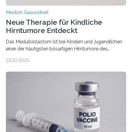
Medizin Gesundheit
Neue Therapie für Kindliche
Hirntumore Entdeckt
Das Medulloblastom ist bei Kindern und Jugendlichen
einer der häufigsten bösartigen Hirntumore des
Zentralen Nervensystems. Etwa 70 bis 80 Prozent der
23.10.2025
Betroffenen können mit heutigen Methoden geheilt
werden. Viele müssen jedoch mit schweren
Langzeitfolgen der aggressiven Therapien leben.
Dringend benötigt werden zielgerichtete Therapien, die
nur Tumorschwachstellen angreifen und normales
Gewebe verschonen. Forschende um Daniel Merk vom
Hertie-Institut für klinische Hirnforschung am
Universitätsklinikum Tübingen haben eine solche
Schwachstelle im Erbgut einer Untergruppe des
Medulloblastoms gefunden. Die Wilhelm Sander-