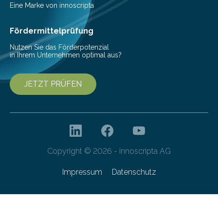
Helmholtz-Zentrums für Infektionsforschung (HZI)
Eine Marke von innoscripta
haben nun gezeigt, dass viele…
Fördermittelprüfung
Nutzen Sie das Förderpotenzial
in Ihrem Unternehmen optimal aus?
JETZT PRÜFEN
Copyright © 2026 - innoscripta AG
Impressum
Datenschutz