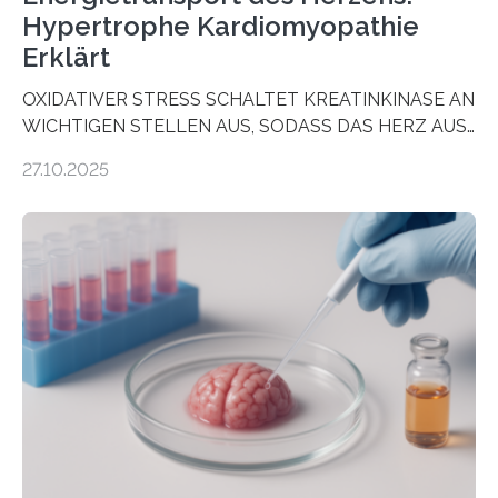
Hypertrophe Kardiomyopathie
Erklärt
OXIDATIVER STRESS SCHALTET KREATINKINASE AN
WICHTIGEN STELLEN AUS, SODASS DAS HERZ AUS
DEM ENERGIEGLEICHGEWICHT KOMMTForschende
27.10.2025
aus dem Deutschen Zentrum für Herzinsuffizienz
zeigen in einer internationalen, multizentrischen Studie
im Journal Circulation, warum der Energietransport bei
der Hypertrophen Kardiomyopathie (HCM) versagen
kann und wie sich durch eine Verringerung der
Herzbelastung und des oxidativen Stresses
Rhythmusstörungen reduzieren lassen. Würzburg. Die
hypertrophe Kardiomyopathie (HCM) ist die häufigste
erblich bedingte Herzerkrankung. Sie führt dazu, dass
sich die linke Herzkammer verdickt, der Herzmuskel zu
stark kontrahiert…