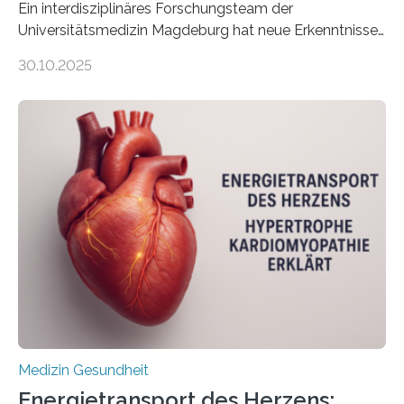
Ein interdisziplinäres Forschungsteam der
Universitätsmedizin Magdeburg hat neue Erkenntnisse
gewonnen, wie Darmkrebs künftig individueller
30.10.2025
behandelt werden kann. In ihrer aktuellen Studie,
veröffentlicht in der Fachzeitschrift Molecular
Oncology, zeigen die Forschenden, dass Mini-Tumore
aus Gewebe von Patientinnen und Patienten –
sogenannte Organoide – genutzt werden können, um
vorab zu prüfen, welche Medikamente am besten
wirken. Dabei wurde ein Eiweiß identifiziert, das künftig
als Biomarker für die Wahl der passenden Therapie
dienen könnte. Darmkrebs zählt weltweit zu den
häufigsten Krebsarten und stellt…
Medizin Gesundheit
Energietransport des Herzens: