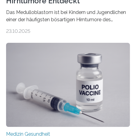
Hirntumore Entdeckt
Das Medulloblastom ist bei Kindern und Jugendlichen
einer der häufigsten bösartigen Hirntumore des
Zentralen Nervensystems. Etwa 70 bis 80 Prozent der
23.10.2025
Betroffenen können mit heutigen Methoden geheilt
werden. Viele müssen jedoch mit schweren
Langzeitfolgen der aggressiven Therapien leben.
Dringend benötigt werden zielgerichtete Therapien, die
nur Tumorschwachstellen angreifen und normales
Gewebe verschonen. Forschende um Daniel Merk vom
Hertie-Institut für klinische Hirnforschung am
Universitätsklinikum Tübingen haben eine solche
Schwachstelle im Erbgut einer Untergruppe des
Medulloblastoms gefunden. Die Wilhelm Sander-
Stiftung unterstützte das Projekt…
Medizin Gesundheit