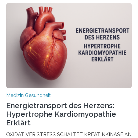
veröffentlicht in der Fachzeitschrift Molecular
Oncology, zeigen die Forschenden, dass Mini-Tumore
aus Gewebe von Patientinnen und Patienten –
sogenannte Organoide – genutzt werden können, um
vorab zu prüfen, welche Medikamente am besten
wirken. Dabei wurde ein Eiweiß identifiziert, das künftig
als Biomarker für die Wahl der passenden Therapie
dienen könnte. Darmkrebs zählt weltweit zu den
häufigsten Krebsarten und stellt…
Medizin Gesundheit
Energietransport des Herzens:
Hypertrophe Kardiomyopathie
Erklärt
OXIDATIVER STRESS SCHALTET KREATINKINASE AN