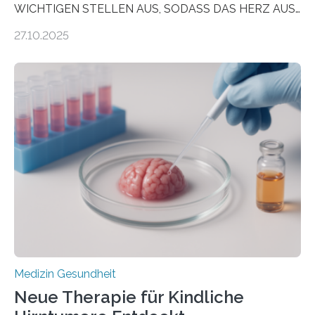
WICHTIGEN STELLEN AUS, SODASS DAS HERZ AUS
DEM ENERGIEGLEICHGEWICHT KOMMTForschende
27.10.2025
aus dem Deutschen Zentrum für Herzinsuffizienz
zeigen in einer internationalen, multizentrischen Studie
im Journal Circulation, warum der Energietransport bei
der Hypertrophen Kardiomyopathie (HCM) versagen
kann und wie sich durch eine Verringerung der
Herzbelastung und des oxidativen Stresses
Rhythmusstörungen reduzieren lassen. Würzburg. Die
hypertrophe Kardiomyopathie (HCM) ist die häufigste
erblich bedingte Herzerkrankung. Sie führt dazu, dass
sich die linke Herzkammer verdickt, der Herzmuskel zu
stark kontrahiert…
Medizin Gesundheit
Neue Therapie für Kindliche