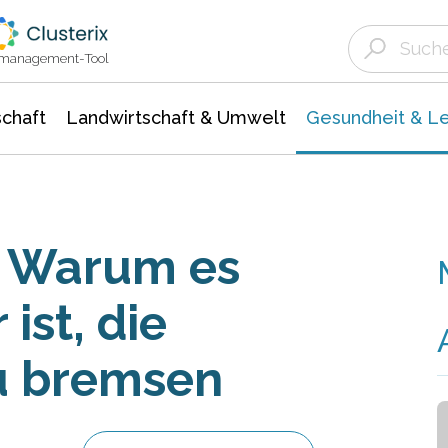
Landwirtschaft & Umwelt
Gesundheit &
Agrar- Forstwissenschaften
Biowissenschafte
Unternehmensmeldungen
Ökologie Umwelt- Naturschutz
ktmanagement-Tool
chaft
Landwirtschaft & Umwelt
Gesundheit & L
: Warum es
ist, die
u bremsen