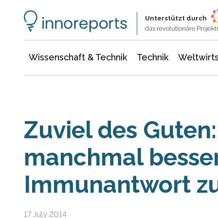
Wissenschaft & Technik
Informationstechnologie
Energie & Elektrotechnik
Unterstützt durch
das revolutionäre Proje
Wissenschaft & Technik
Technik
Weltwirts
Zuviel des Guten
manchmal besser 
Immunantwort z
17 July 2014