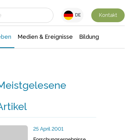
 Leben
Medien & Ereignisse
Interdisziplinäre Forschung
Veranstaltungsnachrichten
n Chemie
Gesellschaftswissenschaften
Kontakt
DE
eben
Medien & Ereignisse
Bildung
Meistgelesene
Artikel
25 April 2001
Forschungsergebnisse