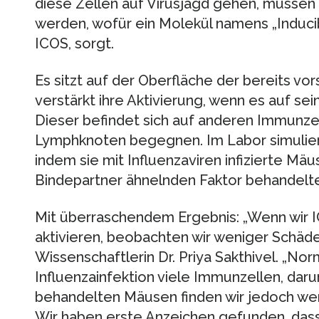
diese Zellen auf Virusjagd gehen, müssen 
werden, wofür ein Molekül namens „Inducib
ICOS, sorgt.
Es sitzt auf der Oberfläche der bereits vo
verstärkt ihre Aktivierung, wenn es auf sei
Dieser befindet sich auf anderen Immunzel
Lymphknoten begegnen. Im Labor simuliert
indem sie mit Influenzaviren infizierte Mä
Bindepartner ähnelnden Faktor behandelt
Mit überraschendem Ergebnis: „Wenn wir I
aktivieren, beobachten wir weniger Schä
Wissenschaftlerin Dr. Priya Sakthivel. „No
Influenzainfektion viele Immunzellen, darun
behandelten Mäusen finden wir jedoch w
Wir haben erste Anzeichen gefunden, dass