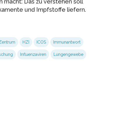
n macht: Das zu verstehen soll
kamente und Impfstoffe liefern.
Zentrum
HZI
ICOS
Immunantwort
rschung
Influenzaviren
Lungengewebe