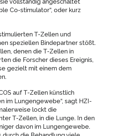
sie vollständig angeschaltet
le Co-stimulator“, oder kurz
rstimulierten T-Zellen und
nen speziellen Bindepartner stößt.
len, denen die T-Zellen in
en die Forscher dieses Ereignis,
use gezielt mit einem dem
en.
COS auf T-Zellen künstlich
den im Lungengewebe“, sagt HZI-
rmalerweise lockt die
ter T-Zellen, in die Lunge. In den
eniger davon im Lungengewebe.
 durch die Behandlung viele