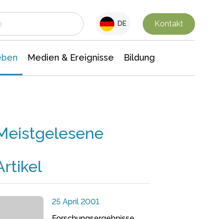
 Leben
Medien & Ereignisse
Interdisziplinäre Forschung
Veranstaltungsnachrichten
n Chemie
Gesellschaftswissenschaften
Kontakt
DE
eben
Medien & Ereignisse
Bildung
Meistgelesene
Artikel
25 April 2001
Forschungsergebnisse