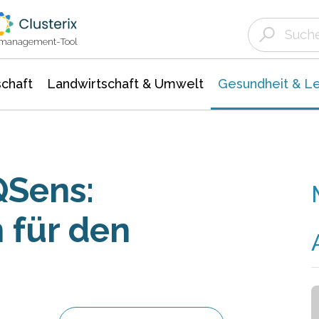
Landwirtschaft & Umwelt
Gesundheit &
Agrar- Forstwissenschaften
Biowissenschafte
Unternehmensmeldungen
Ökologie Umwelt- Naturschutz
ktmanagement-Tool
chaft
Landwirtschaft & Umwelt
Gesundheit & L
QSens:
 für den