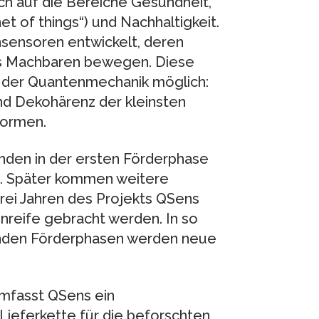
ch auf die Bereiche Gesundheit,
et of things“) und Nachhaltigkeit.
ensoren entwickelt, deren
es Machbaren bewegen. Diese
e der Quantenmechanik möglich:
nd Dekohärenz der kleinsten
formen.
enden in der ersten Förderphase
n. Später kommen weitere
rei Jahren des Projekts QSens
nreife gebracht werden. In so
nden Förderphasen werden neue
umfasst QSens ein
Lieferkette für die beforschten