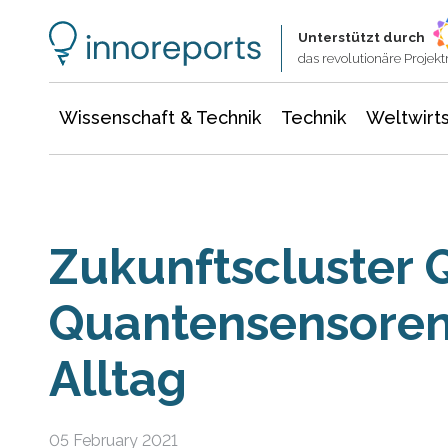
Wissenschaft & Technik
Informationstechnologie
Energie & Elektrotechnik
Unterstützt durch
das revolutionäre Proje
Wissenschaft & Technik
Technik
Weltwirts
Zukunftscluster 
Quantensensoren
Alltag
05 February 2021