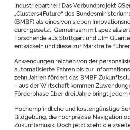
Industriepartner! Das Verbundprojekt QSe
„Clusters4Future“ des Bundesministeriums
(BMBF) als eines von sieben Innovations
durchgesetzt. Gemeinsam mit spezialisie
Forschende aus Stuttgart und Ulm Quant
entwickeln und diese zur Marktreife führen
Anwendungen reichen von der personalisie
automatisierte Fahren bis zur Informatio
zehn Jahren fördert das BMBF Zukunftsclus
– aus der Wirtschaft kommen Zuwendungen
Förderphase über drei Jahre bringt jedem C
Hochempfindliche und kostengünstige Sen
Bildgebung, die hochpräzise Navigation o
Zukunftsmusik. Doch jetzt steht die zweit