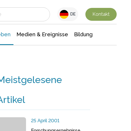
 Leben
Medien & Ereignisse
Interdisziplinäre Forschung
Veranstaltungsnachrichten
n Chemie
Gesellschaftswissenschaften
Kontakt
DE
eben
Medien & Ereignisse
Bildung
Meistgelesene
Artikel
25 April 2001
Forschungsergebnisse