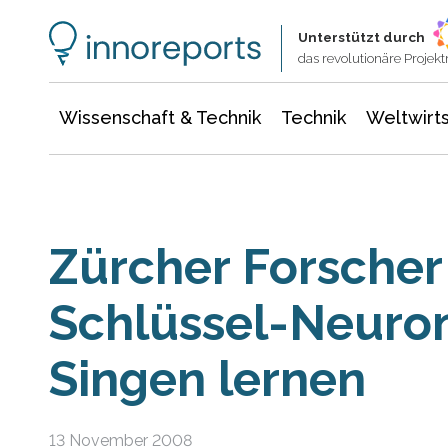
Wissenschaft & Technik
Informationstechnologie
Energie & Elektrotechnik
Unterstützt durch
das revolutionäre Proje
Wissenschaft & Technik
Technik
Weltwirts
Zürcher Forscher
Schlüssel-Neuron
Singen lernen
13 November 2008