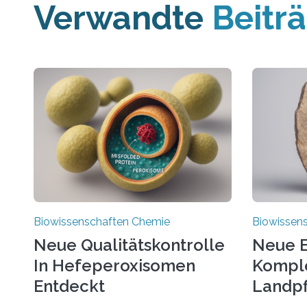
Verwandte
Beitr
Biowissenschaften Chemie
Biowissen
Neue Qualitätskontrolle
Neue E
In Hefeperoxisomen
Komple
Entdeckt
Landpf
Jahren