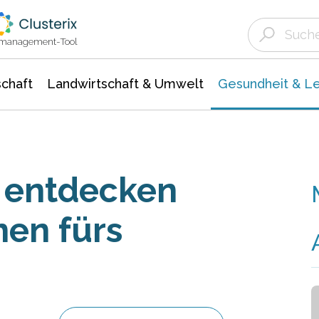
Landwirtschaft & Umwelt
Gesundheit &
Agrar- Forstwissenschaften
Biowissenschafte
Unternehmensmeldungen
Ökologie Umwelt- Naturschutz
ktmanagement-Tool
chaft
Landwirtschaft & Umwelt
Gesundheit & L
 entdecken
en fürs