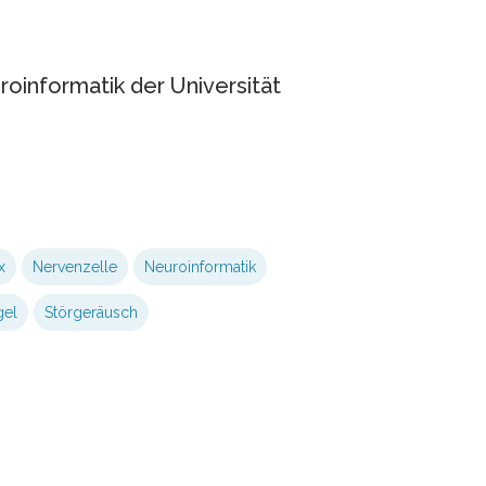
uroinformatik der Universität
x
Nervenzelle
Neuroinformatik
gel
Störgeräusch