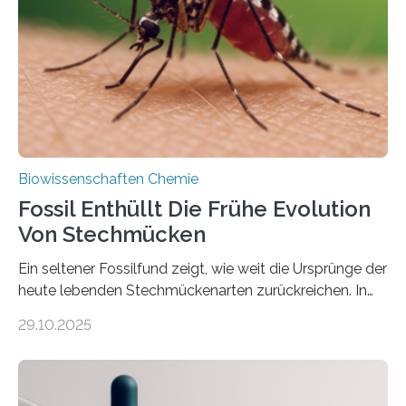
Süßwasseralge Coleochaetophyceae. Einige Arten
dieser Gruppe bilden aus Zellfäden dichte Geflechte
mit scheibenförmiger Gestalt. Was auffällig ist: Die
nächsten…
Biowissenschaften Chemie
Fossil Enthüllt Die Frühe Evolution
Von Stechmücken
Ein seltener Fossilfund zeigt, wie weit die Ursprünge der
heute lebenden Stechmückenarten zurückreichen. In
99 Millionen Jahre altem Bernstein entdeckten LMU-
29.10.2025
Forschende die bisher älteste bekannte Stechmücken-
Larve. Das kreidezeitliche Fossil stammt aus der
Region Kachin in Myanmar und hat sich in
ausgezeichnetem Zustand erhalten. Es konnte als neue