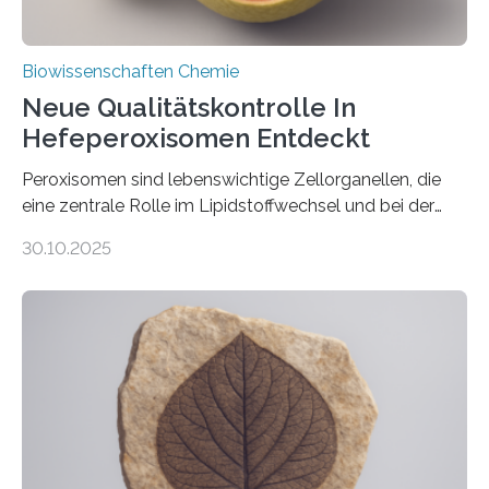
Biowissenschaften Chemie
Neue Qualitätskontrolle In
Hefeperoxisomen Entdeckt
Peroxisomen sind lebenswichtige Zellorganellen, die
eine zentrale Rolle im Lipidstoffwechsel und bei der
Entgiftung von Zellen spielen. Damit sie ihre Aufgaben
30.10.2025
erfüllen können, müssen zahlreiche Enzyme präzise in
ihr Inneres transportiert werden. Ein Forschungsteam
der Ruhr-Universität Bochum um Prof. Dr. Ralf Erdmann
und Dr. Ismaila Francis Yusuf hat nun einen bislang
unbekannten Qualitätskontrollmechanismus des
peroxisomalen Proteintransports in der Bäckerhefe
Saccharomyces cerevisiae entdeckt, der für die
Funktionsfähigkeit der Organellen entscheidend ist. Die
Studie wurde am 28. Oktober 2025 in der