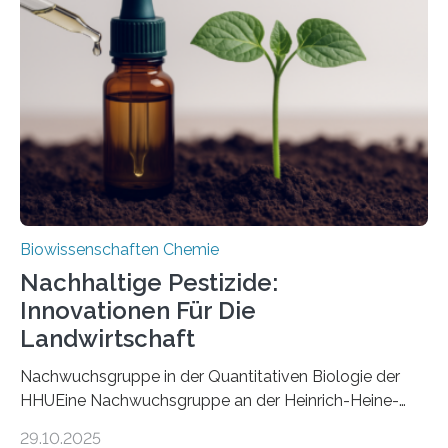
Art einer neuen Gattung beschrieben werden und trägt
nun den Namen Cretosabethes primaevus. Dieser erste
fossile Nachweis einer Stechmückenlarve in Bernstein
stellt gleichzeitig den ersten Fossilfund einer
Mückenlarve aus dem Mesozoikum dar, denn…
Biowissenschaften Chemie
Nachhaltige Pestizide:
Innovationen Für Die
Landwirtschaft
Nachwuchsgruppe in der Quantitativen Biologie der
HHUEine Nachwuchsgruppe an der Heinrich-Heine-
Universität Düsseldorf (HHU) wird in den kommenden
29.10.2025