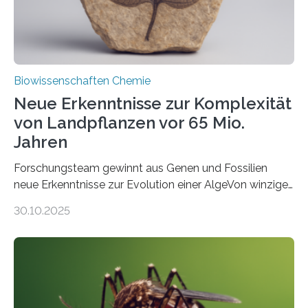
Fachzeitschrift…
Biowissenschaften Chemie
Neue Erkenntnisse zur Komplexität
von Landpflanzen vor 65 Mio.
Jahren
Forschungsteam gewinnt aus Genen und Fossilien
neue Erkenntnisse zur Evolution einer AlgeVon winzigen
Moosen über filigrane Farne bis zu riesigen Bäumen –
30.10.2025
Landpflanzen zählen zu den komplexesten
fotosynthetischen Organismen der Erde. Ihre
Geschichte beginnt jedoch eher unscheinbar: bei
Grünalgen, die vor Hunderten von Millionen Jahren
lebten. Unter den Vorfahren sticht eine Gruppe heraus,
die noch heute in der Natur vorkommt: die