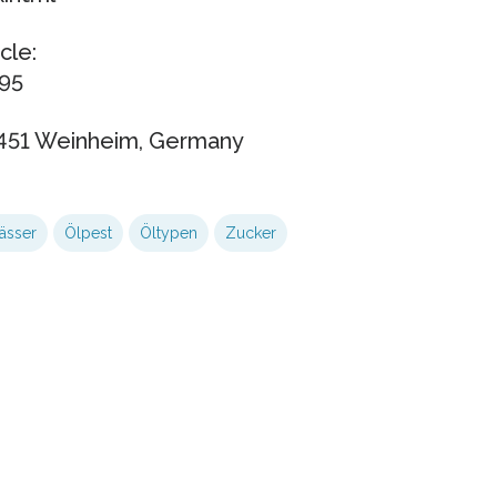
cle:
95
451 Weinheim, Germany
ässer
Ölpest
Öltypen
Zucker