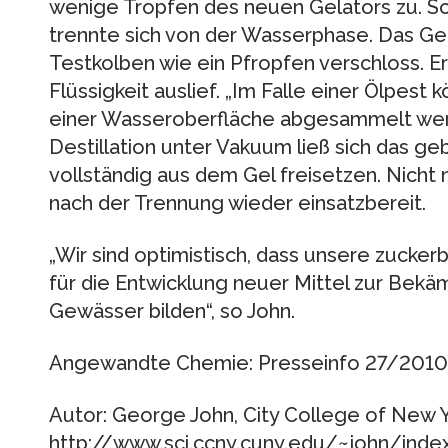
wenige Tropfen des neuen Gelators zu. Sof
trennte sich von der Wasserphase. Das Gel
Testkolben wie ein Pfropfen verschloss. E
Flüssigkeit auslief. „Im Falle einer Ölpest 
einer Wasseroberfläche abgesammelt werd
Destillation unter Vakuum ließ sich das g
vollständig aus dem Gel freisetzen. Nicht n
nach der Trennung wieder einsatzbereit.
„Wir sind optimistisch, dass unsere zucker
für die Entwicklung neuer Mittel zur Bek
Gewässer bilden“, so John.
Angewandte Chemie: Presseinfo 27/2010
Autor: George John, City College of New Y
http://www.sci.ccny.cuny.edu/~john/index