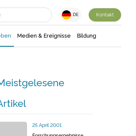
 Leben
Medien & Ereignisse
Interdisziplinäre Forschung
Veranstaltungsnachrichten
n Chemie
Gesellschaftswissenschaften
Kontakt
DE
eben
Medien & Ereignisse
Bildung
Meistgelesene
Artikel
25 April 2001
Forschungsergebnisse