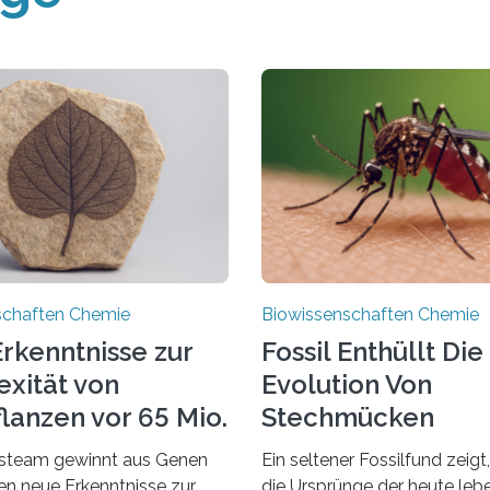
schaften Chemie
Biowissenschaften Chemie
rkenntnisse zur
Fossil Enthüllt Die
xität von
Evolution Von
lanzen vor 65 Mio.
Stechmücken
steam gewinnt aus Genen
Ein seltener Fossilfund zeigt
ien neue Erkenntnisse zur
die Ursprünge der heute le