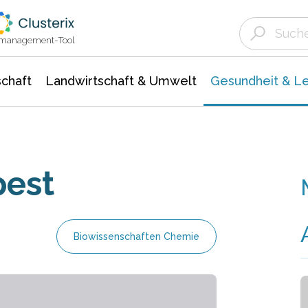
Landwirtschaft & Umwelt
Gesundheit &
Agrar- Forstwissenschaften
Biowissenschafte
Unternehmensmeldungen
Ökologie Umwelt- Naturschutz
ktmanagement-Tool
chaft
Landwirtschaft & Umwelt
Gesundheit & L
pest
Biowissenschaften Chemie