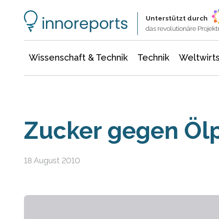
Wissenschaft & Technik
Informationstechnologie
Energie & Elektrotechnik
Unterstützt durch
das revolutionäre Proje
Wissenschaft & Technik
Technik
Weltwirts
Zucker gegen Öl
18 August 2010