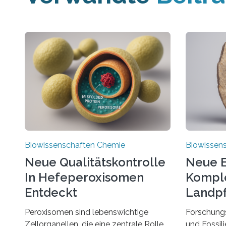
Biowissenschaften Chemie
Biowissen
Neue Qualitätskontrolle
Neue E
In Hefeperoxisomen
Komple
Entdeckt
Landpf
Jahren
Peroxisomen sind lebenswichtige
Forschung
Zellorganellen, die eine zentrale Rolle
und Fossil