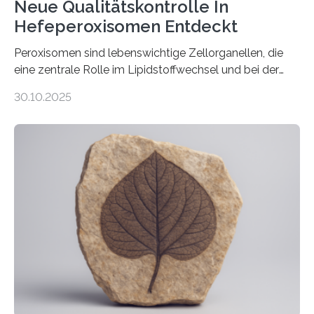
Neue Qualitätskontrolle In
Hefeperoxisomen Entdeckt
Peroxisomen sind lebenswichtige Zellorganellen, die
eine zentrale Rolle im Lipidstoffwechsel und bei der
Entgiftung von Zellen spielen. Damit sie ihre Aufgaben
30.10.2025
erfüllen können, müssen zahlreiche Enzyme präzise in
ihr Inneres transportiert werden. Ein Forschungsteam
der Ruhr-Universität Bochum um Prof. Dr. Ralf Erdmann
und Dr. Ismaila Francis Yusuf hat nun einen bislang
unbekannten Qualitätskontrollmechanismus des
peroxisomalen Proteintransports in der Bäckerhefe
Saccharomyces cerevisiae entdeckt, der für die
Funktionsfähigkeit der Organellen entscheidend ist. Die
Studie wurde am 28. Oktober 2025 in der
Fachzeitschrift…