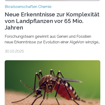
Biowissenschaften Chemie
Neue Erkenntnisse zur Komplexität
von Landpflanzen vor 65 Mio.
Jahren
Forschungsteam gewinnt aus Genen und Fossilien
neue Erkenntnisse zur Evolution einer AlgeVon winzigen
Moosen über filigrane Farne bis zu riesigen Bäumen –
30.10.2025
Landpflanzen zählen zu den komplexesten
fotosynthetischen Organismen der Erde. Ihre
Geschichte beginnt jedoch eher unscheinbar: bei
Grünalgen, die vor Hunderten von Millionen Jahren
lebten. Unter den Vorfahren sticht eine Gruppe heraus,
die noch heute in der Natur vorkommt: die
Süßwasseralge Coleochaetophyceae. Einige Arten
dieser Gruppe bilden aus Zellfäden dichte Geflechte
mit scheibenförmiger Gestalt. Was auffällig ist: Die
nächsten…