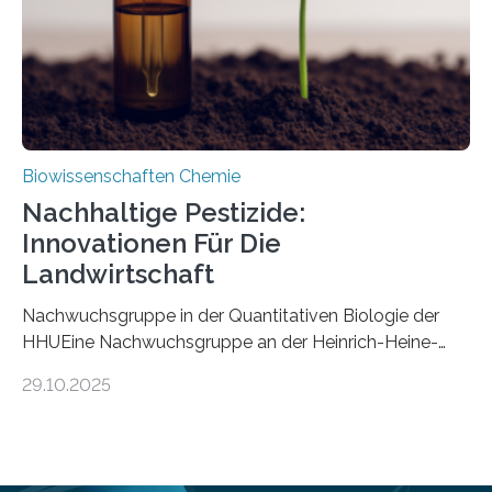
Mückenlarve aus dem Mesozoikum dar, denn…
Biowissenschaften Chemie
Nachhaltige Pestizide:
Innovationen Für Die
Landwirtschaft
Nachwuchsgruppe in der Quantitativen Biologie der
HHUEine Nachwuchsgruppe an der Heinrich-Heine-
Universität Düsseldorf (HHU) wird in den kommenden
29.10.2025
fünf Jahren erforschen, wie Bakterien auf
biotechnologischem Weg ein ökologisch verträgliches
Pestizid erzeugen können. Der Wirkstoff stammt dabei
ursprünglich aus einer Pflanze, der Dalmatinischen