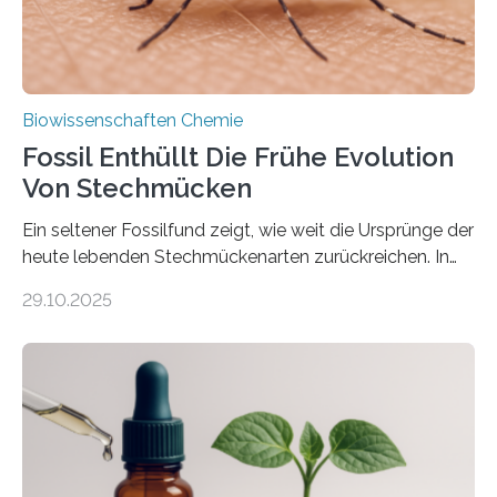
Biowissenschaften Chemie
Fossil Enthüllt Die Frühe Evolution
Von Stechmücken
Ein seltener Fossilfund zeigt, wie weit die Ursprünge der
heute lebenden Stechmückenarten zurückreichen. In
99 Millionen Jahre altem Bernstein entdeckten LMU-
29.10.2025
Forschende die bisher älteste bekannte Stechmücken-
Larve. Das kreidezeitliche Fossil stammt aus der
Region Kachin in Myanmar und hat sich in
ausgezeichnetem Zustand erhalten. Es konnte als neue
Art einer neuen Gattung beschrieben werden und trägt
nun den Namen Cretosabethes primaevus. Dieser erste
fossile Nachweis einer Stechmückenlarve in Bernstein
stellt gleichzeitig den ersten Fossilfund einer