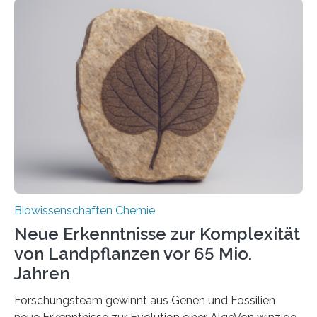
der Ruhr-Universität Bochum um Prof. Dr. Ralf Erdmann
und Dr. Ismaila Francis Yusuf hat nun einen bislang
unbekannten Qualitätskontrollmechanismus des
peroxisomalen Proteintransports in der Bäckerhefe
Saccharomyces cerevisiae entdeckt, der für die
Funktionsfähigkeit der Organellen entscheidend ist. Die
Studie wurde am 28. Oktober 2025 in der
Fachzeitschrift…
Biowissenschaften Chemie
Neue Erkenntnisse zur Komplexität
von Landpflanzen vor 65 Mio.
Jahren
Forschungsteam gewinnt aus Genen und Fossilien