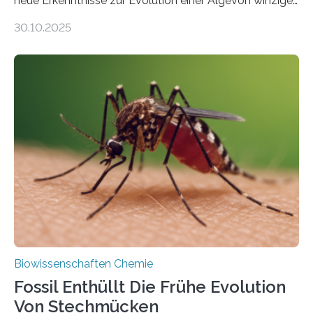
neue Erkenntnisse zur Evolution einer AlgeVon winzigen
Moosen über filigrane Farne bis zu riesigen Bäumen –
30.10.2025
Landpflanzen zählen zu den komplexesten
fotosynthetischen Organismen der Erde. Ihre
Geschichte beginnt jedoch eher unscheinbar: bei
Grünalgen, die vor Hunderten von Millionen Jahren
lebten. Unter den Vorfahren sticht eine Gruppe heraus,
die noch heute in der Natur vorkommt: die
Süßwasseralge Coleochaetophyceae. Einige Arten
dieser Gruppe bilden aus Zellfäden dichte Geflechte
mit scheibenförmiger Gestalt. Was auffällig ist: Die
nächsten…
Biowissenschaften Chemie
Fossil Enthüllt Die Frühe Evolution
Von Stechmücken