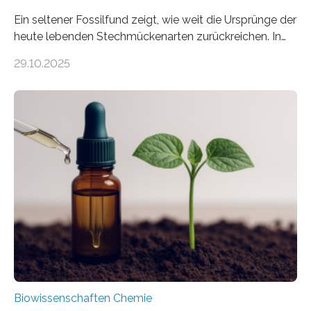
Ein seltener Fossilfund zeigt, wie weit die Ursprünge der
heute lebenden Stechmückenarten zurückreichen. In
99 Millionen Jahre altem Bernstein entdeckten LMU-
29.10.2025
Forschende die bisher älteste bekannte Stechmücken-
Larve. Das kreidezeitliche Fossil stammt aus der
Region Kachin in Myanmar und hat sich in
ausgezeichnetem Zustand erhalten. Es konnte als neue
Art einer neuen Gattung beschrieben werden und trägt
nun den Namen Cretosabethes primaevus. Dieser erste
fossile Nachweis einer Stechmückenlarve in Bernstein
stellt gleichzeitig den ersten Fossilfund einer
Mückenlarve aus dem Mesozoikum dar, denn…
Biowissenschaften Chemie