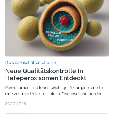
Biowissenschaften Chemie
Neue Qualitätskontrolle In
Hefeperoxisomen Entdeckt
Peroxisomen sind lebenswichtige Zellorganellen, die
eine zentrale Rolle im Lipidstoffwechsel und bei der
Entgiftung von Zellen spielen. Damit sie ihre Aufgaben
30.10.2025
erfüllen können, müssen zahlreiche Enzyme präzise in
ihr Inneres transportiert werden. Ein Forschungsteam