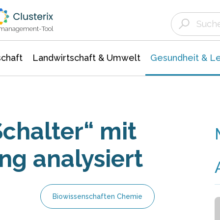
Landwirtschaft & Umwelt
Gesundheit &
Agrar- Forstwissenschaften
Biowissenschafte
Unternehmensmeldungen
Ökologie Umwelt- Naturschutz
ktmanagement-Tool
chaft
Landwirtschaft & Umwelt
Gesundheit & L
Schalter“ mit
g analysiert
Biowissenschaften Chemie