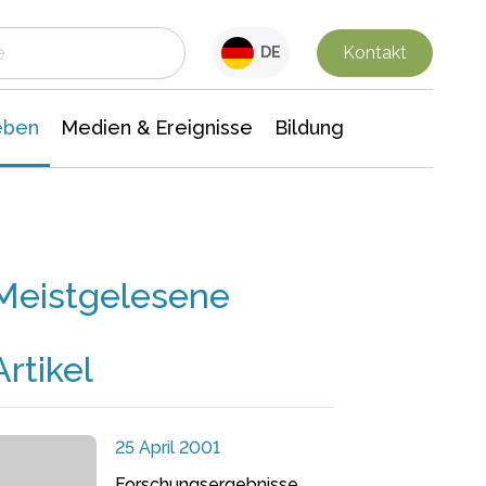
 Leben
Medien & Ereignisse
Interdisziplinäre Forschung
Veranstaltungsnachrichten
n Chemie
Gesellschaftswissenschaften
Kontakt
DE
eben
Medien & Ereignisse
Bildung
Meistgelesene
Artikel
25 April 2001
Forschungsergebnisse