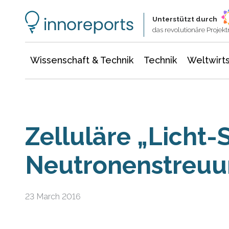
Wissenschaft & Technik
Informationstechnologie
Energie & Elektrotechnik
Unterstützt durch
das revolutionäre Proje
Wissenschaft & Technik
Technik
Weltwirts
Zelluläre „Licht-
Neutronenstreuun
23 March 2016