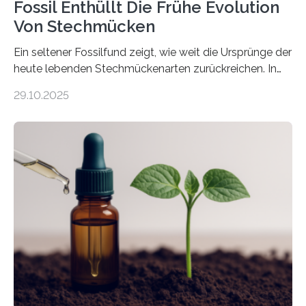
Fossil Enthüllt Die Frühe Evolution
Von Stechmücken
Ein seltener Fossilfund zeigt, wie weit die Ursprünge der
heute lebenden Stechmückenarten zurückreichen. In
99 Millionen Jahre altem Bernstein entdeckten LMU-
29.10.2025
Forschende die bisher älteste bekannte Stechmücken-
Larve. Das kreidezeitliche Fossil stammt aus der
Region Kachin in Myanmar und hat sich in
ausgezeichnetem Zustand erhalten. Es konnte als neue
Art einer neuen Gattung beschrieben werden und trägt
nun den Namen Cretosabethes primaevus. Dieser erste
fossile Nachweis einer Stechmückenlarve in Bernstein
stellt gleichzeitig den ersten Fossilfund einer
Mückenlarve aus dem Mesozoikum dar, denn…