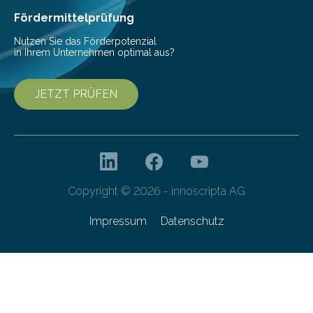
Gefahr erheblicher…
Fördermittelprüfung
Nutzen Sie das Förderpotenzial
in Ihrem Unternehmen optimal aus?
JETZT PRÜFEN
Copyright © 2026 - innoscripta AG
Impressum
Datenschutz