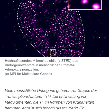
Hochauflösendes Mikroskopiebild (τ-STED) des
Androgenrezeptors in menschlichen Prostata-
Adenokarzinomzellen.
(c) MPI für Molekulare Genetik
Viele menschliche Onkogene gehören zur Gruppe der
Transkriptionsfaktoren (TF). Die Entwicklung von
Medikamenten, die TF im Rahmen von Krankheiten
hemmen, erweist sich jedoch als schwierig. Ein