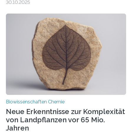
30.10.2025
erfüllen können, müssen zahlreiche Enzyme präzise in
ihr Inneres transportiert werden. Ein Forschungsteam
der Ruhr-Universität Bochum um Prof. Dr. Ralf Erdmann
und Dr. Ismaila Francis Yusuf hat nun einen bislang
unbekannten Qualitätskontrollmechanismus des
peroxisomalen Proteintransports in der Bäckerhefe
Saccharomyces cerevisiae entdeckt, der für die
Funktionsfähigkeit der Organellen entscheidend ist. Die
Studie wurde am 28. Oktober 2025 in der
Fachzeitschrift…
Biowissenschaften Chemie
Neue Erkenntnisse zur Komplexität
von Landpflanzen vor 65 Mio.
Jahren