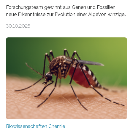
Forschungsteam gewinnt aus Genen und Fossilien
neue Erkenntnisse zur Evolution einer AlgeVon winzigen
Moosen über filigrane Farne bis zu riesigen Bäumen –
30.10.2025
Landpflanzen zählen zu den komplexesten
fotosynthetischen Organismen der Erde. Ihre
Geschichte beginnt jedoch eher unscheinbar: bei
Grünalgen, die vor Hunderten von Millionen Jahren
lebten. Unter den Vorfahren sticht eine Gruppe heraus,
die noch heute in der Natur vorkommt: die
Süßwasseralge Coleochaetophyceae. Einige Arten
dieser Gruppe bilden aus Zellfäden dichte Geflechte
mit scheibenförmiger Gestalt. Was auffällig ist: Die
nächsten…
Biowissenschaften Chemie