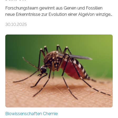
Forschungsteam gewinnt aus Genen und Fossilien
neue Erkenntnisse zur Evolution einer AlgeVon winzigen
Moosen über filigrane Farne bis zu riesigen Bäumen –
30.10.2025
Landpflanzen zählen zu den komplexesten
fotosynthetischen Organismen der Erde. Ihre
Geschichte beginnt jedoch eher unscheinbar: bei
Grünalgen, die vor Hunderten von Millionen Jahren
lebten. Unter den Vorfahren sticht eine Gruppe heraus,
die noch heute in der Natur vorkommt: die
Süßwasseralge Coleochaetophyceae. Einige Arten
dieser Gruppe bilden aus Zellfäden dichte Geflechte
mit scheibenförmiger Gestalt. Was auffällig ist: Die
nächsten…
Biowissenschaften Chemie