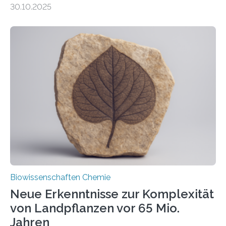
30.10.2025
erfüllen können, müssen zahlreiche Enzyme präzise in
ihr Inneres transportiert werden. Ein Forschungsteam
der Ruhr-Universität Bochum um Prof. Dr. Ralf Erdmann
und Dr. Ismaila Francis Yusuf hat nun einen bislang
unbekannten Qualitätskontrollmechanismus des
peroxisomalen Proteintransports in der Bäckerhefe
Saccharomyces cerevisiae entdeckt, der für die
Funktionsfähigkeit der Organellen entscheidend ist. Die
Studie wurde am 28. Oktober 2025 in der
Fachzeitschrift…
Biowissenschaften Chemie
Neue Erkenntnisse zur Komplexität
von Landpflanzen vor 65 Mio.
Jahren