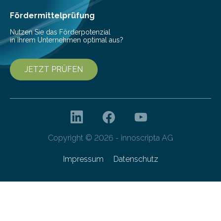
Ernährung zu sichern. Ohne sie besteht die weltweite
Gefahr erheblicher…
Fördermittelprüfung
Nutzen Sie das Förderpotenzial
in Ihrem Unternehmen optimal aus?
JETZT PRÜFEN
Copyright © 2026 - innoscripta AG
Impressum
Datenschutz