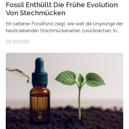
Fossil Enthüllt Die Frühe Evolution
Von Stechmücken
Ein seltener Fossilfund zeigt, wie weit die Ursprünge der
heute lebenden Stechmückenarten zurückreichen. In
99 Millionen Jahre altem Bernstein entdeckten LMU-
29.10.2025
Forschende die bisher älteste bekannte Stechmücken-
Larve. Das kreidezeitliche Fossil stammt aus der
Region Kachin in Myanmar und hat sich in
ausgezeichnetem Zustand erhalten. Es konnte als neue
Art einer neuen Gattung beschrieben werden und trägt
nun den Namen Cretosabethes primaevus. Dieser erste
fossile Nachweis einer Stechmückenlarve in Bernstein
stellt gleichzeitig den ersten Fossilfund einer
Mückenlarve aus dem Mesozoikum dar, denn…