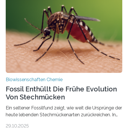
Grünalgen, die vor Hunderten von Millionen Jahren
lebten. Unter den Vorfahren sticht eine Gruppe heraus,
die noch heute in der Natur vorkommt: die
Süßwasseralge Coleochaetophyceae. Einige Arten
dieser Gruppe bilden aus Zellfäden dichte Geflechte
mit scheibenförmiger Gestalt. Was auffällig ist: Die
nächsten…
Biowissenschaften Chemie
Fossil Enthüllt Die Frühe Evolution
Von Stechmücken
Ein seltener Fossilfund zeigt, wie weit die Ursprünge der
heute lebenden Stechmückenarten zurückreichen. In
99 Millionen Jahre altem Bernstein entdeckten LMU-
29.10.2025