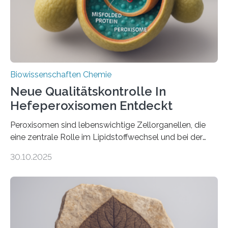
Biowissenschaften Chemie
Neue Qualitätskontrolle In
Hefeperoxisomen Entdeckt
Peroxisomen sind lebenswichtige Zellorganellen, die
eine zentrale Rolle im Lipidstoffwechsel und bei der
Entgiftung von Zellen spielen. Damit sie ihre Aufgaben
30.10.2025
erfüllen können, müssen zahlreiche Enzyme präzise in
ihr Inneres transportiert werden. Ein Forschungsteam
der Ruhr-Universität Bochum um Prof. Dr. Ralf Erdmann
und Dr. Ismaila Francis Yusuf hat nun einen bislang
unbekannten Qualitätskontrollmechanismus des
peroxisomalen Proteintransports in der Bäckerhefe