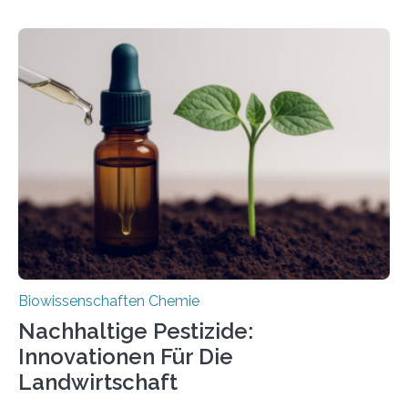
Forschende die bisher älteste bekannte Stechmücken-
Larve. Das kreidezeitliche Fossil stammt aus der
Region Kachin in Myanmar und hat sich in
ausgezeichnetem Zustand erhalten. Es konnte als neue
Art einer neuen Gattung beschrieben werden und trägt
nun den Namen Cretosabethes primaevus. Dieser erste
fossile Nachweis einer Stechmückenlarve in Bernstein
stellt gleichzeitig den ersten Fossilfund einer
Mückenlarve aus dem Mesozoikum dar, denn…
Biowissenschaften Chemie
Nachhaltige Pestizide:
Innovationen Für Die
Landwirtschaft