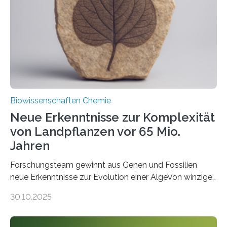
Saccharomyces cerevisiae entdeckt, der für die
Funktionsfähigkeit der Organellen entscheidend ist. Die
Studie wurde am 28. Oktober 2025 in der
Fachzeitschrift…
Biowissenschaften Chemie
Neue Erkenntnisse zur Komplexität
von Landpflanzen vor 65 Mio.
Jahren
Forschungsteam gewinnt aus Genen und Fossilien
neue Erkenntnisse zur Evolution einer AlgeVon winzigen
Moosen über filigrane Farne bis zu riesigen Bäumen –
30.10.2025
Landpflanzen zählen zu den komplexesten
fotosynthetischen Organismen der Erde. Ihre
Geschichte beginnt jedoch eher unscheinbar: bei