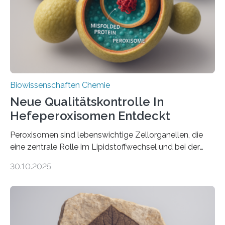
Biowissenschaften Chemie
Neue Qualitätskontrolle In
Hefeperoxisomen Entdeckt
Peroxisomen sind lebenswichtige Zellorganellen, die
eine zentrale Rolle im Lipidstoffwechsel und bei der
Entgiftung von Zellen spielen. Damit sie ihre Aufgaben
30.10.2025
erfüllen können, müssen zahlreiche Enzyme präzise in
ihr Inneres transportiert werden. Ein Forschungsteam
der Ruhr-Universität Bochum um Prof. Dr. Ralf Erdmann
und Dr. Ismaila Francis Yusuf hat nun einen bislang
unbekannten Qualitätskontrollmechanismus des