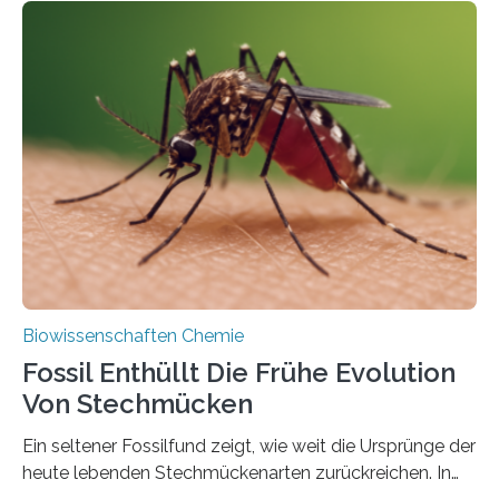
Geschichte beginnt jedoch eher unscheinbar: bei
Grünalgen, die vor Hunderten von Millionen Jahren
lebten. Unter den Vorfahren sticht eine Gruppe heraus,
die noch heute in der Natur vorkommt: die
Süßwasseralge Coleochaetophyceae. Einige Arten
dieser Gruppe bilden aus Zellfäden dichte Geflechte
mit scheibenförmiger Gestalt. Was auffällig ist: Die
nächsten…
Biowissenschaften Chemie
Fossil Enthüllt Die Frühe Evolution
Von Stechmücken
Ein seltener Fossilfund zeigt, wie weit die Ursprünge der
heute lebenden Stechmückenarten zurückreichen. In