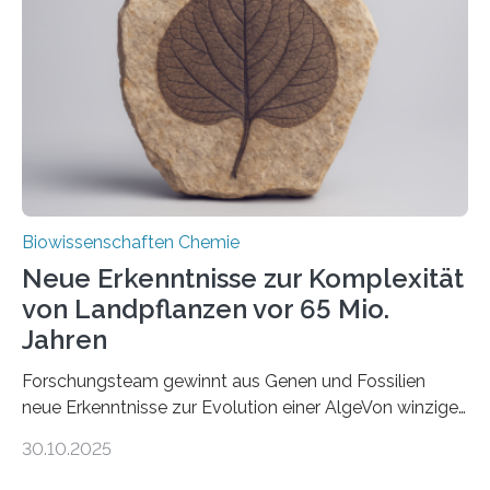
peroxisomalen Proteintransports in der Bäckerhefe
Saccharomyces cerevisiae entdeckt, der für die
Funktionsfähigkeit der Organellen entscheidend ist. Die
Studie wurde am 28. Oktober 2025 in der
Fachzeitschrift…
Biowissenschaften Chemie
Neue Erkenntnisse zur Komplexität
von Landpflanzen vor 65 Mio.
Jahren
Forschungsteam gewinnt aus Genen und Fossilien
neue Erkenntnisse zur Evolution einer AlgeVon winzigen
Moosen über filigrane Farne bis zu riesigen Bäumen –
30.10.2025
Landpflanzen zählen zu den komplexesten
fotosynthetischen Organismen der Erde. Ihre