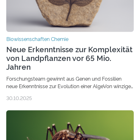
Fachzeitschrift…
Biowissenschaften Chemie
Neue Erkenntnisse zur Komplexität
von Landpflanzen vor 65 Mio.
Jahren
Forschungsteam gewinnt aus Genen und Fossilien
neue Erkenntnisse zur Evolution einer AlgeVon winzigen
Moosen über filigrane Farne bis zu riesigen Bäumen –
30.10.2025
Landpflanzen zählen zu den komplexesten
fotosynthetischen Organismen der Erde. Ihre
Geschichte beginnt jedoch eher unscheinbar: bei
Grünalgen, die vor Hunderten von Millionen Jahren
lebten. Unter den Vorfahren sticht eine Gruppe heraus,
die noch heute in der Natur vorkommt: die