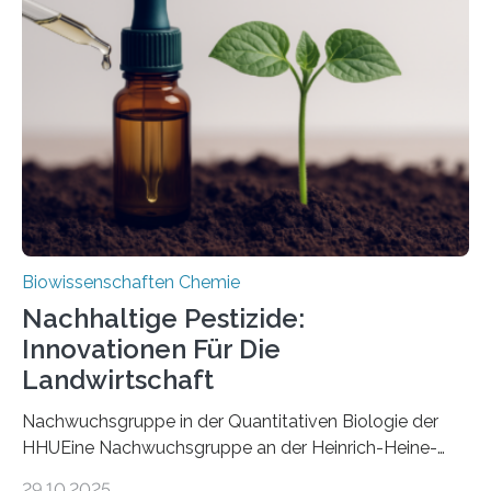
ausgezeichnetem Zustand erhalten. Es konnte als neue
Art einer neuen Gattung beschrieben werden und trägt
nun den Namen Cretosabethes primaevus. Dieser erste
fossile Nachweis einer Stechmückenlarve in Bernstein
stellt gleichzeitig den ersten Fossilfund einer
Mückenlarve aus dem Mesozoikum dar, denn…
Biowissenschaften Chemie
Nachhaltige Pestizide:
Innovationen Für Die
Landwirtschaft
Nachwuchsgruppe in der Quantitativen Biologie der
HHUEine Nachwuchsgruppe an der Heinrich-Heine-
Universität Düsseldorf (HHU) wird in den kommenden
29.10.2025