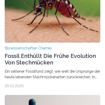
Süßwasseralge Coleochaetophyceae. Einige Arten
dieser Gruppe bilden aus Zellfäden dichte Geflechte
mit scheibenförmiger Gestalt. Was auffällig ist: Die
nächsten…
Biowissenschaften Chemie
Fossil Enthüllt Die Frühe Evolution
Von Stechmücken
Ein seltener Fossilfund zeigt, wie weit die Ursprünge der
heute lebenden Stechmückenarten zurückreichen. In
99 Millionen Jahre altem Bernstein entdeckten LMU-
29.10.2025
Forschende die bisher älteste bekannte Stechmücken-
Larve. Das kreidezeitliche Fossil stammt aus der
Region Kachin in Myanmar und hat sich in