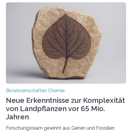
ihr Inneres transportiert werden. Ein Forschungsteam
der Ruhr-Universität Bochum um Prof. Dr. Ralf Erdmann
und Dr. Ismaila Francis Yusuf hat nun einen bislang
unbekannten Qualitätskontrollmechanismus des
peroxisomalen Proteintransports in der Bäckerhefe
Saccharomyces cerevisiae entdeckt, der für die
Funktionsfähigkeit der Organellen entscheidend ist. Die
Studie wurde am 28. Oktober 2025 in der
Fachzeitschrift…
Biowissenschaften Chemie
Neue Erkenntnisse zur Komplexität
von Landpflanzen vor 65 Mio.
Jahren
Forschungsteam gewinnt aus Genen und Fossilien