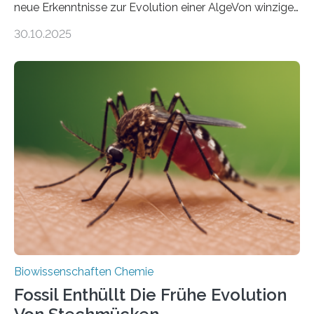
neue Erkenntnisse zur Evolution einer AlgeVon winzigen
Moosen über filigrane Farne bis zu riesigen Bäumen –
30.10.2025
Landpflanzen zählen zu den komplexesten
fotosynthetischen Organismen der Erde. Ihre
Geschichte beginnt jedoch eher unscheinbar: bei
Grünalgen, die vor Hunderten von Millionen Jahren
lebten. Unter den Vorfahren sticht eine Gruppe heraus,
die noch heute in der Natur vorkommt: die
Süßwasseralge Coleochaetophyceae. Einige Arten
dieser Gruppe bilden aus Zellfäden dichte Geflechte
mit scheibenförmiger Gestalt. Was auffällig ist: Die
nächsten…
Biowissenschaften Chemie
Fossil Enthüllt Die Frühe Evolution