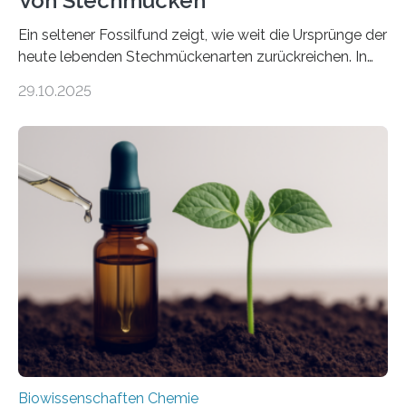
Von Stechmücken
Ein seltener Fossilfund zeigt, wie weit die Ursprünge der
heute lebenden Stechmückenarten zurückreichen. In
99 Millionen Jahre altem Bernstein entdeckten LMU-
29.10.2025
Forschende die bisher älteste bekannte Stechmücken-
Larve. Das kreidezeitliche Fossil stammt aus der
Region Kachin in Myanmar und hat sich in
ausgezeichnetem Zustand erhalten. Es konnte als neue
Art einer neuen Gattung beschrieben werden und trägt
nun den Namen Cretosabethes primaevus. Dieser erste
fossile Nachweis einer Stechmückenlarve in Bernstein
stellt gleichzeitig den ersten Fossilfund einer
Mückenlarve aus dem Mesozoikum dar, denn…
Biowissenschaften Chemie