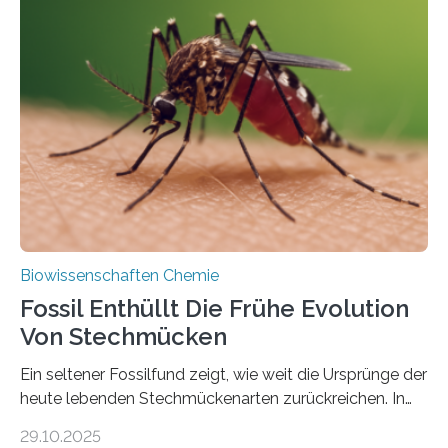
Grünalgen, die vor Hunderten von Millionen Jahren
lebten. Unter den Vorfahren sticht eine Gruppe heraus,
die noch heute in der Natur vorkommt: die
Süßwasseralge Coleochaetophyceae. Einige Arten
dieser Gruppe bilden aus Zellfäden dichte Geflechte
mit scheibenförmiger Gestalt. Was auffällig ist: Die
nächsten…
Biowissenschaften Chemie
Fossil Enthüllt Die Frühe Evolution
Von Stechmücken
Ein seltener Fossilfund zeigt, wie weit die Ursprünge der
heute lebenden Stechmückenarten zurückreichen. In
99 Millionen Jahre altem Bernstein entdeckten LMU-
29.10.2025
Forschende die bisher älteste bekannte Stechmücken-