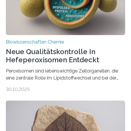
Biowissenschaften Chemie
Neue Qualitätskontrolle In
Hefeperoxisomen Entdeckt
Peroxisomen sind lebenswichtige Zellorganellen, die
eine zentrale Rolle im Lipidstoffwechsel und bei der
Entgiftung von Zellen spielen. Damit sie ihre Aufgaben
30.10.2025
erfüllen können, müssen zahlreiche Enzyme präzise in
ihr Inneres transportiert werden. Ein Forschungsteam
der Ruhr-Universität Bochum um Prof. Dr. Ralf Erdmann
und Dr. Ismaila Francis Yusuf hat nun einen bislang
unbekannten Qualitätskontrollmechanismus des
peroxisomalen Proteintransports in der Bäckerhefe