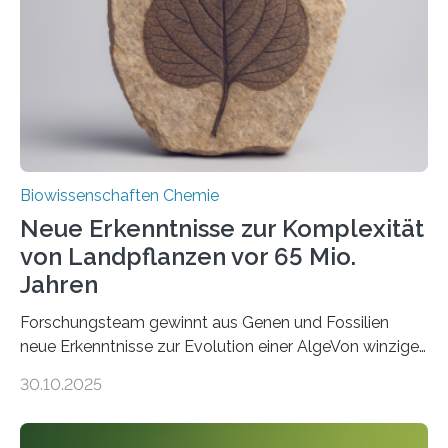
Saccharomyces cerevisiae entdeckt, der für die
Funktionsfähigkeit der Organellen entscheidend ist. Die
Studie wurde am 28. Oktober 2025 in der
Fachzeitschrift…
Biowissenschaften Chemie
Neue Erkenntnisse zur Komplexität
von Landpflanzen vor 65 Mio.
Jahren
Forschungsteam gewinnt aus Genen und Fossilien
neue Erkenntnisse zur Evolution einer AlgeVon winzigen
Moosen über filigrane Farne bis zu riesigen Bäumen –
30.10.2025
Landpflanzen zählen zu den komplexesten
fotosynthetischen Organismen der Erde. Ihre
Geschichte beginnt jedoch eher unscheinbar: bei