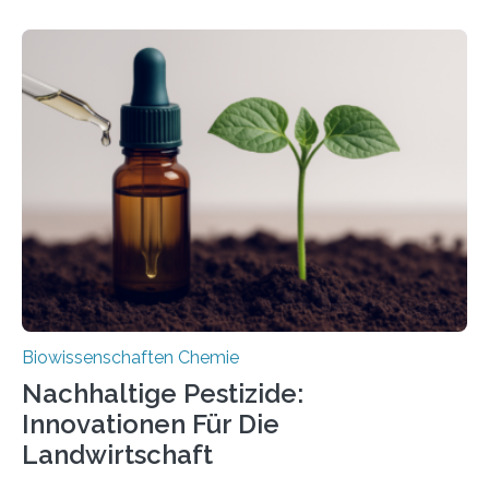
Larve. Das kreidezeitliche Fossil stammt aus der
Region Kachin in Myanmar und hat sich in
ausgezeichnetem Zustand erhalten. Es konnte als neue
Art einer neuen Gattung beschrieben werden und trägt
nun den Namen Cretosabethes primaevus. Dieser erste
fossile Nachweis einer Stechmückenlarve in Bernstein
stellt gleichzeitig den ersten Fossilfund einer
Mückenlarve aus dem Mesozoikum dar, denn…
Biowissenschaften Chemie
Nachhaltige Pestizide:
Innovationen Für Die
Landwirtschaft