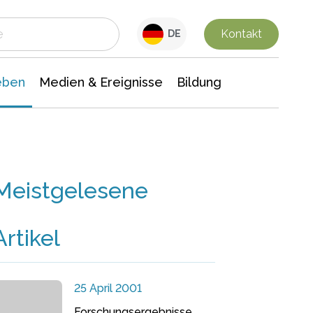
 Leben
Medien & Ereignisse
Interdisziplinäre Forschung
Veranstaltungsnachrichten
n Chemie
Gesellschaftswissenschaften
Kontakt
DE
eben
Medien & Ereignisse
Bildung
Meistgelesene
Artikel
25 April 2001
Forschungsergebnisse