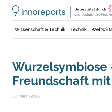
Wissenschaft & Technik
Informationstechnologie
Energie & Elektrotechnik
Unterstützt durch
das revolutionäre Proje
Wissenschaft & Technik
Technik
Weltwirts
Wurzelsymbiose 
Freundschaft mit
30 March 2016