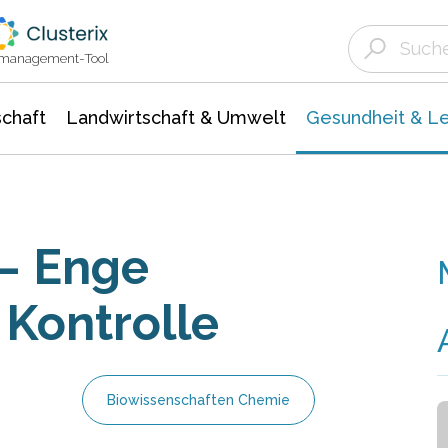
Landwirtschaft & Umwelt
Gesundheit &
Agrar- Forstwissenschaften
Biowissenschafte
Unternehmensmeldungen
Ökologie Umwelt- Naturschutz
ktmanagement-Tool
chaft
Landwirtschaft & Umwelt
Gesundheit & L
– Enge
 Kontrolle
Biowissenschaften Chemie