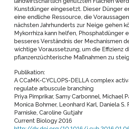
landwirtschaftlich genutzten Flächen wer
Kunstdünger eingesetzt. Dieser Dünger en
eine endliche Ressource, die Voraussagen 
nächsten Jahrhunderts zur Neige gehen kö
Mykorrhiza kann helfen, Phosphatdünger ein
besseres Verständnis der Mechanismen der
wichtige Voraussetzung, um die Effizienz 
pflanzenzüchterische Maßnahmen zu steig
Publikation:
A CCaMK-CYCLOPS-DELLA complex activate
regulate arbuscule branching
Priya Pimprikar, Samy Carbonnel, Michael Pa
Monica Bohmer, Leonhard Karl, Daniela S. Fl
Parniske, Caroline Gutjahr
Current Biology 2016
http://dx.doi.org/10.1016/j.cub.2016.01.0