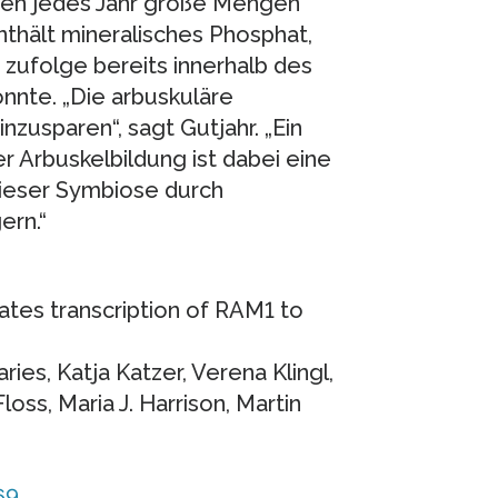
den jedes Jahr große Mengen
thält mineralisches Phosphat,
zufolge bereits innerhalb des
nnte. „Die arbuskuläre
zusparen“, sagt Gutjahr. „Ein
 Arbuskelbildung ist dabei eine
dieser Symbiose durch
ern.“
s transcription of RAM1 to
ries, Katja Katzer, Verena Klingl,
oss, Maria J. Harrison, Martin
69