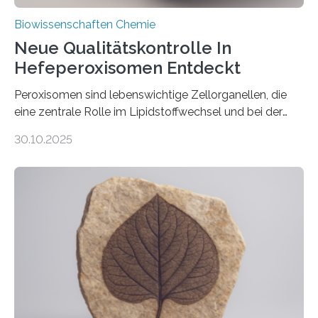
Biowissenschaften Chemie
Neue Qualitätskontrolle In
Hefeperoxisomen Entdeckt
Peroxisomen sind lebenswichtige Zellorganellen, die
eine zentrale Rolle im Lipidstoffwechsel und bei der
Entgiftung von Zellen spielen. Damit sie ihre Aufgaben
30.10.2025
erfüllen können, müssen zahlreiche Enzyme präzise in
ihr Inneres transportiert werden. Ein Forschungsteam
der Ruhr-Universität Bochum um Prof. Dr. Ralf Erdmann
und Dr. Ismaila Francis Yusuf hat nun einen bislang
unbekannten Qualitätskontrollmechanismus des
peroxisomalen Proteintransports in der Bäckerhefe
Saccharomyces cerevisiae entdeckt, der für die
Funktionsfähigkeit der Organellen entscheidend ist. Die
Studie wurde am 28. Oktober 2025 in der
Fachzeitschrift…