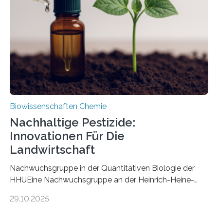
nun den Namen Cretosabethes primaevus. Dieser erste
fossile Nachweis einer Stechmückenlarve in Bernstein
stellt gleichzeitig den ersten Fossilfund einer
Mückenlarve aus dem Mesozoikum dar, denn…
Biowissenschaften Chemie
Nachhaltige Pestizide:
Innovationen Für Die
Landwirtschaft
Nachwuchsgruppe in der Quantitativen Biologie der
HHUEine Nachwuchsgruppe an der Heinrich-Heine-
Universität Düsseldorf (HHU) wird in den kommenden
29.10.2025
fünf Jahren erforschen, wie Bakterien auf
biotechnologischem Weg ein ökologisch verträgliches