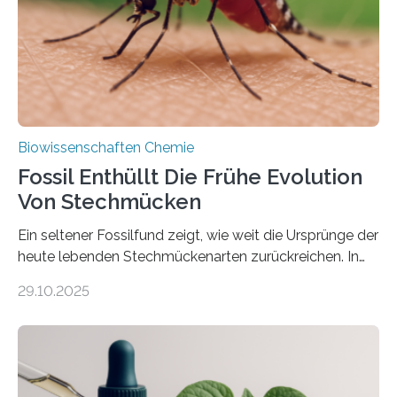
dieser Gruppe bilden aus Zellfäden dichte Geflechte
mit scheibenförmiger Gestalt. Was auffällig ist: Die
nächsten…
Biowissenschaften Chemie
Fossil Enthüllt Die Frühe Evolution
Von Stechmücken
Ein seltener Fossilfund zeigt, wie weit die Ursprünge der
heute lebenden Stechmückenarten zurückreichen. In
99 Millionen Jahre altem Bernstein entdeckten LMU-
29.10.2025
Forschende die bisher älteste bekannte Stechmücken-
Larve. Das kreidezeitliche Fossil stammt aus der
Region Kachin in Myanmar und hat sich in
ausgezeichnetem Zustand erhalten. Es konnte als neue
Art einer neuen Gattung beschrieben werden und trägt