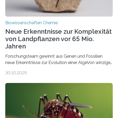
Biowissenschaften Chemie
Neue Erkenntnisse zur Komplexität
von Landpflanzen vor 65 Mio.
Jahren
Forschungsteam gewinnt aus Genen und Fossilien
neue Erkenntnisse zur Evolution einer AlgeVon winzigen
Moosen über filigrane Farne bis zu riesigen Bäumen –
30.10.2025
Landpflanzen zählen zu den komplexesten
fotosynthetischen Organismen der Erde. Ihre
Geschichte beginnt jedoch eher unscheinbar: bei
Grünalgen, die vor Hunderten von Millionen Jahren
lebten. Unter den Vorfahren sticht eine Gruppe heraus,
die noch heute in der Natur vorkommt: die
Süßwasseralge Coleochaetophyceae. Einige Arten