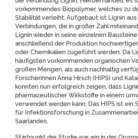
die Verbindung Lignin. Hierbei handelt es s
vorkommendes Biopolymer, welches zu der
Stabilität verleiht. Aufgebaut ist Lignin a
Verbindungen, die in großer Zahl miteinand
Lignin wieder in seine einzelnen Baustein
anschließend der Produktion hochwertiger 
oder Chemikalien zugeführt werden. Da Li
häufigsten vorkommenden organischen Verb
großen Mengen, als auch nachhaltig verfü
Forscherinnen Anna Hirsch (HIPS) und Katal
konnten nun erfolgreich zeigen, dass Ligni
pharmazeutischer Wirkstoffe in einem umw
verwendet werden kann. Das HIPS ist ein
für Infektionsforschung in Zusammenarbeit
Saarlandes.
Startpunkt der Studie war ein in der Grupp