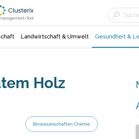
Landwirtschaft & Umwelt
Gesundheit &
Agrar- Forstwissenschaften
Biowissenschafte
Unternehmensmeldungen
Ökologie Umwelt- Naturschutz
ktmanagement-Tool
chaft
Landwirtschaft & Umwelt
Gesundheit & L
utem Holz
Biowissenschaften Chemie