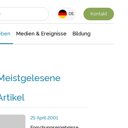
 Leben
Medien & Ereignisse
Interdisziplinäre Forschung
Veranstaltungsnachrichten
n Chemie
Gesellschaftswissenschaften
Kontakt
DE
eben
Medien & Ereignisse
Bildung
Meistgelesene
Artikel
25 April 2001
Forschungsergebnisse