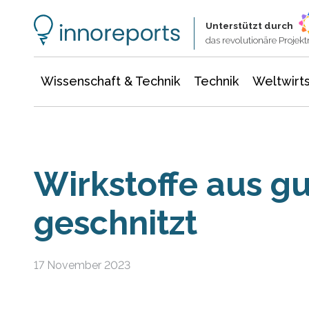
Wissenschaft & Technik
Informationstechnologie
Energie & Elektrotechnik
Unterstützt durch
das revolutionäre Proje
Wissenschaft & Technik
Technik
Weltwirts
Wirkstoffe aus g
geschnitzt
17 November 2023