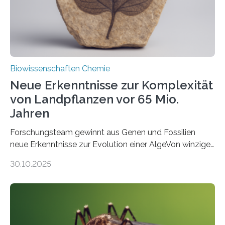
Fachzeitschrift…
Biowissenschaften Chemie
Neue Erkenntnisse zur Komplexität
von Landpflanzen vor 65 Mio.
Jahren
Forschungsteam gewinnt aus Genen und Fossilien
neue Erkenntnisse zur Evolution einer AlgeVon winzigen
Moosen über filigrane Farne bis zu riesigen Bäumen –
30.10.2025
Landpflanzen zählen zu den komplexesten
fotosynthetischen Organismen der Erde. Ihre
Geschichte beginnt jedoch eher unscheinbar: bei
Grünalgen, die vor Hunderten von Millionen Jahren
lebten. Unter den Vorfahren sticht eine Gruppe heraus,