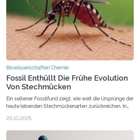
die noch heute in der Natur vorkommt: die
Süßwasseralge Coleochaetophyceae. Einige Arten
dieser Gruppe bilden aus Zellfäden dichte Geflechte
mit scheibenförmiger Gestalt. Was auffällig ist: Die
nächsten…
Biowissenschaften Chemie
Fossil Enthüllt Die Frühe Evolution
Von Stechmücken
Ein seltener Fossilfund zeigt, wie weit die Ursprünge der
heute lebenden Stechmückenarten zurückreichen. In
99 Millionen Jahre altem Bernstein entdeckten LMU-
29.10.2025
Forschende die bisher älteste bekannte Stechmücken-
Larve. Das kreidezeitliche Fossil stammt aus der
Region Kachin in Myanmar und hat sich in