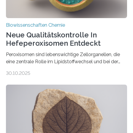
Biowissenschaften Chemie
Neue Qualitätskontrolle In
Hefeperoxisomen Entdeckt
Peroxisomen sind lebenswichtige Zellorganellen, die
eine zentrale Rolle im Lipidstoffwechsel und bei der
Entgiftung von Zellen spielen. Damit sie ihre Aufgaben
30.10.2025
erfüllen können, müssen zahlreiche Enzyme präzise in
ihr Inneres transportiert werden. Ein Forschungsteam
der Ruhr-Universität Bochum um Prof. Dr. Ralf Erdmann
und Dr. Ismaila Francis Yusuf hat nun einen bislang
unbekannten Qualitätskontrollmechanismus des
peroxisomalen Proteintransports in der Bäckerhefe
Saccharomyces cerevisiae entdeckt, der für die
Funktionsfähigkeit der Organellen entscheidend ist. Die
Studie wurde am 28. Oktober 2025 in der