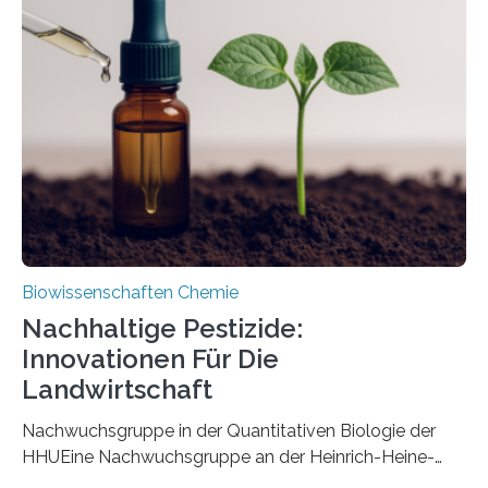
ausgezeichnetem Zustand erhalten. Es konnte als neue
Art einer neuen Gattung beschrieben werden und trägt
nun den Namen Cretosabethes primaevus. Dieser erste
fossile Nachweis einer Stechmückenlarve in Bernstein
stellt gleichzeitig den ersten Fossilfund einer
Mückenlarve aus dem Mesozoikum dar, denn…
Biowissenschaften Chemie
Nachhaltige Pestizide:
Innovationen Für Die
Landwirtschaft
Nachwuchsgruppe in der Quantitativen Biologie der
HHUEine Nachwuchsgruppe an der Heinrich-Heine-
Universität Düsseldorf (HHU) wird in den kommenden