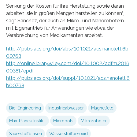
Senkung der Kosten für ihre Herstellung sowie daran
arbeiten, sie in großen Mengen herstellen zu können“,
sagt Sanchez, der auch an Mikro- und Nanorobotern
mit Eigenantrieb für Anwendungen wie etwa der
Verabreichung von Medikamenten arbeitet.
http://pubs.acs.org/doi/abs/10.1021/acs.nanolett.6b
00768
http://onlinelibrary.wiley.com/doi/10.1002/adfm.2016
00381/epdf
http://pubs.acs.org/doi/suppl/10.1021/acs.nanolett.6
b00768
Bio-Engineering
Industrieabwasser
Magnetfeld
Max-Planck-Institut
Microbots
Mikroroboter
Sauerstoffblasen
Wasserstoffperoxid