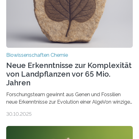
Funktionsfähigkeit der Organellen entscheidend ist. Die
Studie wurde am 28. Oktober 2025 in der
Fachzeitschrift…
Biowissenschaften Chemie
Neue Erkenntnisse zur Komplexität
von Landpflanzen vor 65 Mio.
Jahren
Forschungsteam gewinnt aus Genen und Fossilien
neue Erkenntnisse zur Evolution einer AlgeVon winzigen
Moosen über filigrane Farne bis zu riesigen Bäumen –
30.10.2025
Landpflanzen zählen zu den komplexesten
fotosynthetischen Organismen der Erde. Ihre
Geschichte beginnt jedoch eher unscheinbar: bei