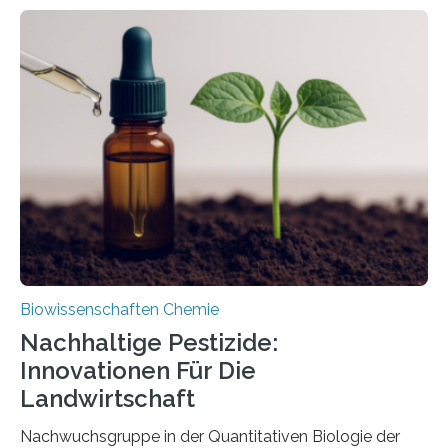
Larve. Das kreidezeitliche Fossil stammt aus der
Region Kachin in Myanmar und hat sich in
ausgezeichnetem Zustand erhalten. Es konnte als neue
Art einer neuen Gattung beschrieben werden und trägt
nun den Namen Cretosabethes primaevus. Dieser erste
fossile Nachweis einer Stechmückenlarve in Bernstein
stellt gleichzeitig den ersten Fossilfund einer
Mückenlarve aus dem Mesozoikum dar, denn…
Biowissenschaften Chemie
Nachhaltige Pestizide:
Innovationen Für Die
Landwirtschaft
Nachwuchsgruppe in der Quantitativen Biologie der