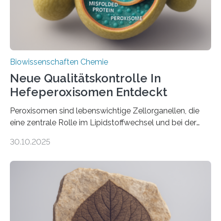
Biowissenschaften Chemie
Neue Qualitätskontrolle In
Hefeperoxisomen Entdeckt
Peroxisomen sind lebenswichtige Zellorganellen, die
eine zentrale Rolle im Lipidstoffwechsel und bei der
Entgiftung von Zellen spielen. Damit sie ihre Aufgaben
30.10.2025
erfüllen können, müssen zahlreiche Enzyme präzise in
ihr Inneres transportiert werden. Ein Forschungsteam
der Ruhr-Universität Bochum um Prof. Dr. Ralf Erdmann
und Dr. Ismaila Francis Yusuf hat nun einen bislang
unbekannten Qualitätskontrollmechanismus des
peroxisomalen Proteintransports in der Bäckerhefe
Saccharomyces cerevisiae entdeckt, der für die