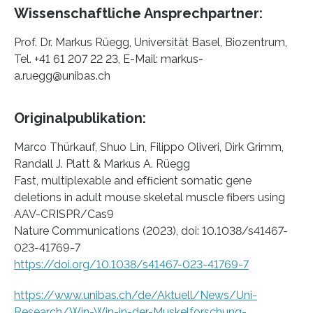
Wissenschaftliche Ansprechpartner:
Prof. Dr. Markus Rüegg, Universität Basel, Biozentrum,
Tel. +41 61 207 22 23, E-Mail: markus-
a.ruegg@unibas.ch
Originalpublikation:
Marco Thürkauf, Shuo Lin, Filippo Oliveri, Dirk Grimm,
Randall J. Platt & Markus A. Rüegg
Fast, multiplexable and efﬁcient somatic gene
deletions in adult mouse skeletal muscle ﬁbers using
AAV-CRISPR/Cas9
Nature Communications (2023), doi: 10.1038/s41467-
023-41769-7
https://doi.org/10.1038/s41467-023-41769-7
https://www.unibas.ch/de/Aktuell/News/Uni-
Research/Win-Win-in-der-Muskelforschung-