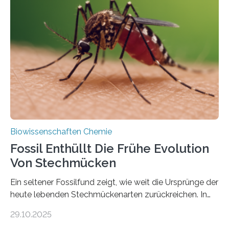
Grünalgen, die vor Hunderten von Millionen Jahren
lebten. Unter den Vorfahren sticht eine Gruppe heraus,
die noch heute in der Natur vorkommt: die
Süßwasseralge Coleochaetophyceae. Einige Arten
dieser Gruppe bilden aus Zellfäden dichte Geflechte
mit scheibenförmiger Gestalt. Was auffällig ist: Die
nächsten…
Biowissenschaften Chemie
Fossil Enthüllt Die Frühe Evolution
Von Stechmücken
Ein seltener Fossilfund zeigt, wie weit die Ursprünge der
heute lebenden Stechmückenarten zurückreichen. In
99 Millionen Jahre altem Bernstein entdeckten LMU-
29.10.2025
Forschende die bisher älteste bekannte Stechmücken-