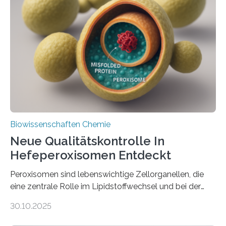
Biowissenschaften Chemie
Neue Qualitätskontrolle In
Hefeperoxisomen Entdeckt
Peroxisomen sind lebenswichtige Zellorganellen, die
eine zentrale Rolle im Lipidstoffwechsel und bei der
Entgiftung von Zellen spielen. Damit sie ihre Aufgaben
30.10.2025
erfüllen können, müssen zahlreiche Enzyme präzise in
ihr Inneres transportiert werden. Ein Forschungsteam