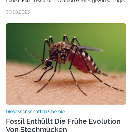
neue Erkenntnisse zur Evolution einer AlgeVon winzigen
Moosen über filigrane Farne bis zu riesigen Bäumen –
30.10.2025
Landpflanzen zählen zu den komplexesten
fotosynthetischen Organismen der Erde. Ihre
Geschichte beginnt jedoch eher unscheinbar: bei
Grünalgen, die vor Hunderten von Millionen Jahren
lebten. Unter den Vorfahren sticht eine Gruppe heraus,
die noch heute in der Natur vorkommt: die
Süßwasseralge Coleochaetophyceae. Einige Arten
dieser Gruppe bilden aus Zellfäden dichte Geflechte
mit scheibenförmiger Gestalt. Was auffällig ist: Die
nächsten…
Biowissenschaften Chemie
Fossil Enthüllt Die Frühe Evolution
Von Stechmücken