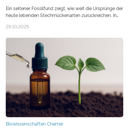
Ein seltener Fossilfund zeigt, wie weit die Ursprünge der
heute lebenden Stechmückenarten zurückreichen. In
99 Millionen Jahre altem Bernstein entdeckten LMU-
29.10.2025
Forschende die bisher älteste bekannte Stechmücken-
Larve. Das kreidezeitliche Fossil stammt aus der
Region Kachin in Myanmar und hat sich in
ausgezeichnetem Zustand erhalten. Es konnte als neue
Art einer neuen Gattung beschrieben werden und trägt
nun den Namen Cretosabethes primaevus. Dieser erste
fossile Nachweis einer Stechmückenlarve in Bernstein
stellt gleichzeitig den ersten Fossilfund einer
Mückenlarve aus dem Mesozoikum dar, denn…
Biowissenschaften Chemie