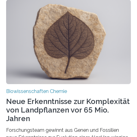
der Ruhr-Universität Bochum um Prof. Dr. Ralf Erdmann
und Dr. Ismaila Francis Yusuf hat nun einen bislang
unbekannten Qualitätskontrollmechanismus des
peroxisomalen Proteintransports in der Bäckerhefe
Saccharomyces cerevisiae entdeckt, der für die
Funktionsfähigkeit der Organellen entscheidend ist. Die
Studie wurde am 28. Oktober 2025 in der
Fachzeitschrift…
Biowissenschaften Chemie
Neue Erkenntnisse zur Komplexität
von Landpflanzen vor 65 Mio.
Jahren
Forschungsteam gewinnt aus Genen und Fossilien