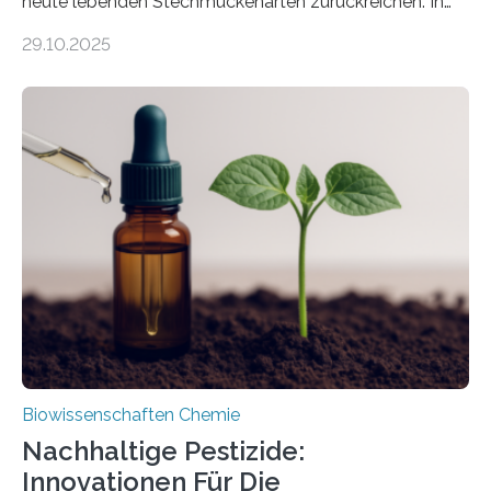
heute lebenden Stechmückenarten zurückreichen. In
99 Millionen Jahre altem Bernstein entdeckten LMU-
29.10.2025
Forschende die bisher älteste bekannte Stechmücken-
Larve. Das kreidezeitliche Fossil stammt aus der
Region Kachin in Myanmar und hat sich in
ausgezeichnetem Zustand erhalten. Es konnte als neue
Art einer neuen Gattung beschrieben werden und trägt
nun den Namen Cretosabethes primaevus. Dieser erste
fossile Nachweis einer Stechmückenlarve in Bernstein
stellt gleichzeitig den ersten Fossilfund einer
Mückenlarve aus dem Mesozoikum dar, denn…
Biowissenschaften Chemie
Nachhaltige Pestizide:
Innovationen Für Die