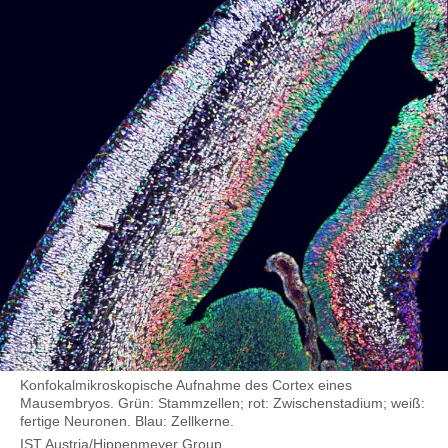
Konfokalmikroskopische Aufnahme des Cortex eines
Mausembryos. Grün: Stammzellen; rot: Zwischenstadium; weiß:
fertige Neuronen. Blau: Zellkerne.
IST Austria/Hippenmeyer Group