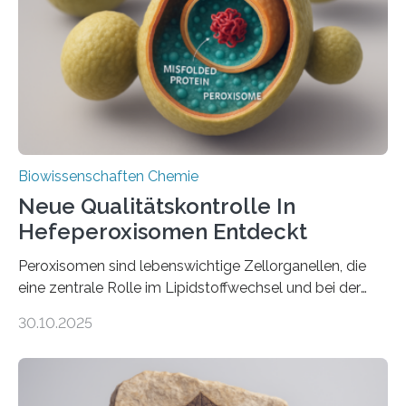
Biowissenschaften Chemie
Neue Qualitätskontrolle In
Hefeperoxisomen Entdeckt
Peroxisomen sind lebenswichtige Zellorganellen, die
eine zentrale Rolle im Lipidstoffwechsel und bei der
Entgiftung von Zellen spielen. Damit sie ihre Aufgaben
30.10.2025
erfüllen können, müssen zahlreiche Enzyme präzise in
ihr Inneres transportiert werden. Ein Forschungsteam
der Ruhr-Universität Bochum um Prof. Dr. Ralf Erdmann
und Dr. Ismaila Francis Yusuf hat nun einen bislang