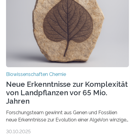
unbekannten Qualitätskontrollmechanismus des
peroxisomalen Proteintransports in der Bäckerhefe
Saccharomyces cerevisiae entdeckt, der für die
Funktionsfähigkeit der Organellen entscheidend ist. Die
Studie wurde am 28. Oktober 2025 in der
Fachzeitschrift…
Biowissenschaften Chemie
Neue Erkenntnisse zur Komplexität
von Landpflanzen vor 65 Mio.
Jahren
Forschungsteam gewinnt aus Genen und Fossilien
neue Erkenntnisse zur Evolution einer AlgeVon winzigen
Moosen über filigrane Farne bis zu riesigen Bäumen –
30.10.2025
Landpflanzen zählen zu den komplexesten