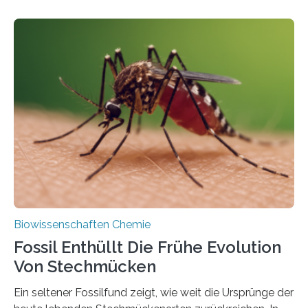
fotosynthetischen Organismen der Erde. Ihre
Geschichte beginnt jedoch eher unscheinbar: bei
Grünalgen, die vor Hunderten von Millionen Jahren
lebten. Unter den Vorfahren sticht eine Gruppe heraus,
die noch heute in der Natur vorkommt: die
Süßwasseralge Coleochaetophyceae. Einige Arten
dieser Gruppe bilden aus Zellfäden dichte Geflechte
mit scheibenförmiger Gestalt. Was auffällig ist: Die
nächsten…
Biowissenschaften Chemie
Fossil Enthüllt Die Frühe Evolution
Von Stechmücken
Ein seltener Fossilfund zeigt, wie weit die Ursprünge der