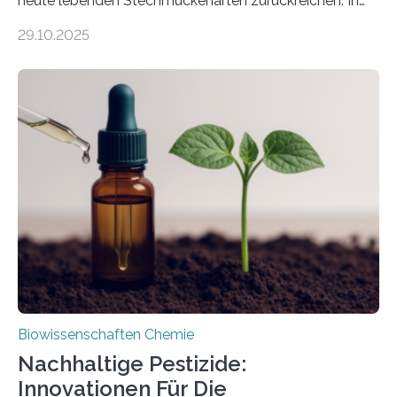
heute lebenden Stechmückenarten zurückreichen. In
99 Millionen Jahre altem Bernstein entdeckten LMU-
29.10.2025
Forschende die bisher älteste bekannte Stechmücken-
Larve. Das kreidezeitliche Fossil stammt aus der
Region Kachin in Myanmar und hat sich in
ausgezeichnetem Zustand erhalten. Es konnte als neue
Art einer neuen Gattung beschrieben werden und trägt
nun den Namen Cretosabethes primaevus. Dieser erste
fossile Nachweis einer Stechmückenlarve in Bernstein
stellt gleichzeitig den ersten Fossilfund einer
Mückenlarve aus dem Mesozoikum dar, denn…
Biowissenschaften Chemie
Nachhaltige Pestizide:
Innovationen Für Die