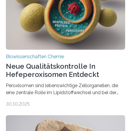
Biowissenschaften Chemie
Neue Qualitätskontrolle In
Hefeperoxisomen Entdeckt
Peroxisomen sind lebenswichtige Zellorganellen, die
eine zentrale Rolle im Lipidstoffwechsel und bei der
Entgiftung von Zellen spielen. Damit sie ihre Aufgaben
30.10.2025
erfüllen können, müssen zahlreiche Enzyme präzise in
ihr Inneres transportiert werden. Ein Forschungsteam
der Ruhr-Universität Bochum um Prof. Dr. Ralf Erdmann
und Dr. Ismaila Francis Yusuf hat nun einen bislang