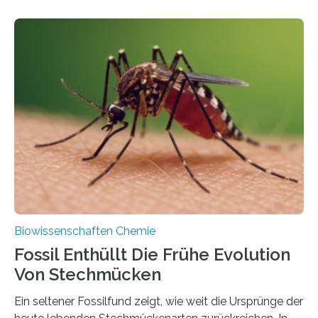
fotosynthetischen Organismen der Erde. Ihre
Geschichte beginnt jedoch eher unscheinbar: bei
Grünalgen, die vor Hunderten von Millionen Jahren
lebten. Unter den Vorfahren sticht eine Gruppe heraus,
die noch heute in der Natur vorkommt: die
Süßwasseralge Coleochaetophyceae. Einige Arten
dieser Gruppe bilden aus Zellfäden dichte Geflechte
mit scheibenförmiger Gestalt. Was auffällig ist: Die
nächsten…
Biowissenschaften Chemie
Fossil Enthüllt Die Frühe Evolution
Von Stechmücken
Ein seltener Fossilfund zeigt, wie weit die Ursprünge der