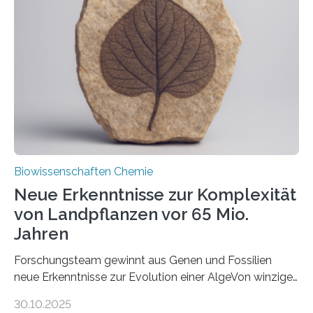
unbekannten Qualitätskontrollmechanismus des
peroxisomalen Proteintransports in der Bäckerhefe
Saccharomyces cerevisiae entdeckt, der für die
Funktionsfähigkeit der Organellen entscheidend ist. Die
Studie wurde am 28. Oktober 2025 in der
Fachzeitschrift…
Biowissenschaften Chemie
Neue Erkenntnisse zur Komplexität
von Landpflanzen vor 65 Mio.
Jahren
Forschungsteam gewinnt aus Genen und Fossilien
neue Erkenntnisse zur Evolution einer AlgeVon winzigen
Moosen über filigrane Farne bis zu riesigen Bäumen –
30.10.2025
Landpflanzen zählen zu den komplexesten