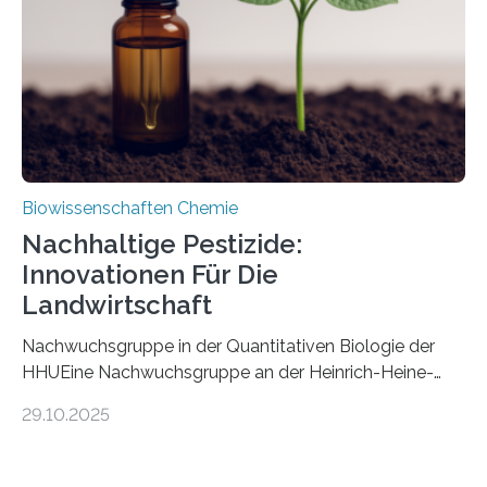
fossile Nachweis einer Stechmückenlarve in Bernstein
stellt gleichzeitig den ersten Fossilfund einer
Mückenlarve aus dem Mesozoikum dar, denn…
Biowissenschaften Chemie
Nachhaltige Pestizide:
Innovationen Für Die
Landwirtschaft
Nachwuchsgruppe in der Quantitativen Biologie der
HHUEine Nachwuchsgruppe an der Heinrich-Heine-
Universität Düsseldorf (HHU) wird in den kommenden
29.10.2025
fünf Jahren erforschen, wie Bakterien auf
biotechnologischem Weg ein ökologisch verträgliches
Pestizid erzeugen können. Der Wirkstoff stammt dabei