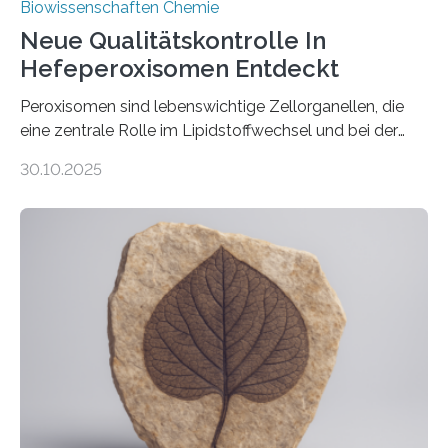
Biowissenschaften Chemie
Neue Qualitätskontrolle In
Hefeperoxisomen Entdeckt
Peroxisomen sind lebenswichtige Zellorganellen, die
eine zentrale Rolle im Lipidstoffwechsel und bei der
Entgiftung von Zellen spielen. Damit sie ihre Aufgaben
30.10.2025
erfüllen können, müssen zahlreiche Enzyme präzise in
ihr Inneres transportiert werden. Ein Forschungsteam
der Ruhr-Universität Bochum um Prof. Dr. Ralf Erdmann
und Dr. Ismaila Francis Yusuf hat nun einen bislang
unbekannten Qualitätskontrollmechanismus des
peroxisomalen Proteintransports in der Bäckerhefe
Saccharomyces cerevisiae entdeckt, der für die
Funktionsfähigkeit der Organellen entscheidend ist. Die
Studie wurde am 28. Oktober 2025 in der
Fachzeitschrift…