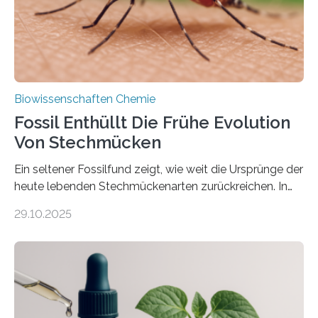
mit scheibenförmiger Gestalt. Was auffällig ist: Die
nächsten…
Biowissenschaften Chemie
Fossil Enthüllt Die Frühe Evolution
Von Stechmücken
Ein seltener Fossilfund zeigt, wie weit die Ursprünge der
heute lebenden Stechmückenarten zurückreichen. In
99 Millionen Jahre altem Bernstein entdeckten LMU-
29.10.2025
Forschende die bisher älteste bekannte Stechmücken-
Larve. Das kreidezeitliche Fossil stammt aus der
Region Kachin in Myanmar und hat sich in
ausgezeichnetem Zustand erhalten. Es konnte als neue
Art einer neuen Gattung beschrieben werden und trägt
nun den Namen Cretosabethes primaevus. Dieser erste