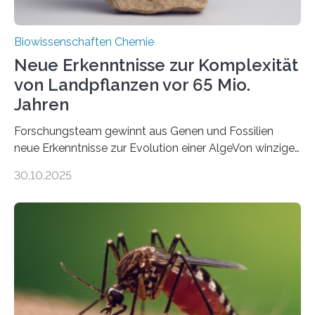
Biowissenschaften Chemie
Neue Erkenntnisse zur Komplexität
von Landpflanzen vor 65 Mio.
Jahren
Forschungsteam gewinnt aus Genen und Fossilien
neue Erkenntnisse zur Evolution einer AlgeVon winzigen
Moosen über filigrane Farne bis zu riesigen Bäumen –
30.10.2025
Landpflanzen zählen zu den komplexesten
fotosynthetischen Organismen der Erde. Ihre
Geschichte beginnt jedoch eher unscheinbar: bei
Grünalgen, die vor Hunderten von Millionen Jahren
lebten. Unter den Vorfahren sticht eine Gruppe heraus,
die noch heute in der Natur vorkommt: die
Süßwasseralge Coleochaetophyceae. Einige Arten
dieser Gruppe bilden aus Zellfäden dichte Geflechte