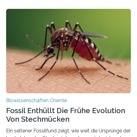
fotosynthetischen Organismen der Erde. Ihre
Geschichte beginnt jedoch eher unscheinbar: bei
Grünalgen, die vor Hunderten von Millionen Jahren
lebten. Unter den Vorfahren sticht eine Gruppe heraus,
die noch heute in der Natur vorkommt: die
Süßwasseralge Coleochaetophyceae. Einige Arten
dieser Gruppe bilden aus Zellfäden dichte Geflechte
mit scheibenförmiger Gestalt. Was auffällig ist: Die
nächsten…
Biowissenschaften Chemie
Fossil Enthüllt Die Frühe Evolution
Von Stechmücken
Ein seltener Fossilfund zeigt, wie weit die Ursprünge der