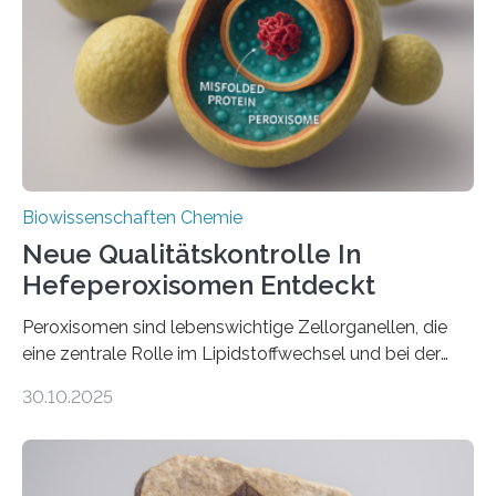
Biowissenschaften Chemie
Neue Qualitätskontrolle In
Hefeperoxisomen Entdeckt
Peroxisomen sind lebenswichtige Zellorganellen, die
eine zentrale Rolle im Lipidstoffwechsel und bei der
Entgiftung von Zellen spielen. Damit sie ihre Aufgaben
30.10.2025
erfüllen können, müssen zahlreiche Enzyme präzise in
ihr Inneres transportiert werden. Ein Forschungsteam
der Ruhr-Universität Bochum um Prof. Dr. Ralf Erdmann
und Dr. Ismaila Francis Yusuf hat nun einen bislang