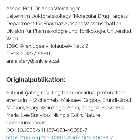
Assoc. Prof. Dr. Anna Weinzinger
Leiterin im Doktoratskollegs “Molecular Drug Targets”
Department für Pharmazeutische Wissenschaften
Division für Pharmakologie und Toxikologie, Universität
Wien
1090 Wien, Josef-Holaubek-Platz 2
T +43-1-4277-55311
anna.stary@univie.ac.at
Originalpublikation:
Subunit gating resulting from individual protonation
events in Kir2 channels. Maksaev, Grigory, Bründl-Jirout
Michael, Stary-Weinzinger Anna, Zangerl-Plessl Eva-
Maria, Lee Sun-Joo, Nichols Colin. Nature
Communications
DOI: 10.1038/s41467-023-40058-7
https://doi.org/10.1038/s41467-023-40058-7