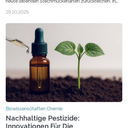
heute lebenden Stechmückenarten zurückreichen. In
99 Millionen Jahre altem Bernstein entdeckten LMU-
29.10.2025
Forschende die bisher älteste bekannte Stechmücken-
Larve. Das kreidezeitliche Fossil stammt aus der
Region Kachin in Myanmar und hat sich in
ausgezeichnetem Zustand erhalten. Es konnte als neue
Art einer neuen Gattung beschrieben werden und trägt
nun den Namen Cretosabethes primaevus. Dieser erste
fossile Nachweis einer Stechmückenlarve in Bernstein
stellt gleichzeitig den ersten Fossilfund einer
Mückenlarve aus dem Mesozoikum dar, denn…
Biowissenschaften Chemie
Nachhaltige Pestizide:
Innovationen Für Die