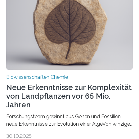
unbekannten Qualitätskontrollmechanismus des
peroxisomalen Proteintransports in der Bäckerhefe
Saccharomyces cerevisiae entdeckt, der für die
Funktionsfähigkeit der Organellen entscheidend ist. Die
Studie wurde am 28. Oktober 2025 in der
Fachzeitschrift…
Biowissenschaften Chemie
Neue Erkenntnisse zur Komplexität
von Landpflanzen vor 65 Mio.
Jahren
Forschungsteam gewinnt aus Genen und Fossilien
neue Erkenntnisse zur Evolution einer AlgeVon winzigen
Moosen über filigrane Farne bis zu riesigen Bäumen –
30.10.2025
Landpflanzen zählen zu den komplexesten