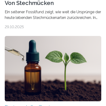
Von Stechmücken
Ein seltener Fossilfund zeigt, wie weit die Ursprünge der
heute lebenden Stechmückenarten zurückreichen. In
99 Millionen Jahre altem Bernstein entdeckten LMU-
29.10.2025
Forschende die bisher älteste bekannte Stechmücken-
Larve. Das kreidezeitliche Fossil stammt aus der
Region Kachin in Myanmar und hat sich in
ausgezeichnetem Zustand erhalten. Es konnte als neue
Art einer neuen Gattung beschrieben werden und trägt
nun den Namen Cretosabethes primaevus. Dieser erste
fossile Nachweis einer Stechmückenlarve in Bernstein
stellt gleichzeitig den ersten Fossilfund einer
Mückenlarve aus dem Mesozoikum dar, denn…