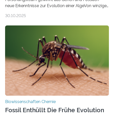
neue Erkenntnisse zur Evolution einer AlgeVon winzigen
Moosen über filigrane Farne bis zu riesigen Bäumen –
30.10.2025
Landpflanzen zählen zu den komplexesten
fotosynthetischen Organismen der Erde. Ihre
Geschichte beginnt jedoch eher unscheinbar: bei
Grünalgen, die vor Hunderten von Millionen Jahren
lebten. Unter den Vorfahren sticht eine Gruppe heraus,
die noch heute in der Natur vorkommt: die
Süßwasseralge Coleochaetophyceae. Einige Arten
dieser Gruppe bilden aus Zellfäden dichte Geflechte
mit scheibenförmiger Gestalt. Was auffällig ist: Die
nächsten…
Biowissenschaften Chemie
Fossil Enthüllt Die Frühe Evolution