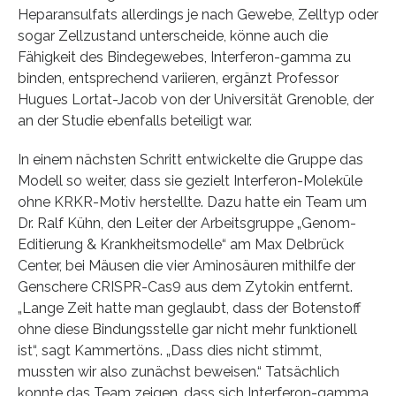
Heparansulfats allerdings je nach Gewebe, Zelltyp oder
sogar Zellzustand unterscheide, könne auch die
Fähigkeit des Bindegewebes, Interferon-gamma zu
binden, entsprechend variieren, ergänzt Professor
Hugues Lortat-Jacob von der Universität Grenoble, der
an der Studie ebenfalls beteiligt war.
In einem nächsten Schritt entwickelte die Gruppe das
Modell so weiter, dass sie gezielt Interferon-Moleküle
ohne KRKR-Motiv herstellte. Dazu hatte ein Team um
Dr. Ralf Kühn, den Leiter der Arbeitsgruppe „Genom-
Editierung & Krankheitsmodelle“ am Max Delbrück
Center, bei Mäusen die vier Aminosäuren mithilfe der
Genschere CRISPR-Cas9 aus dem Zytokin entfernt.
„Lange Zeit hatte man geglaubt, dass der Botenstoff
ohne diese Bindungsstelle gar nicht mehr funktionell
ist“, sagt Kammertöns. „Dass dies nicht stimmt,
mussten wir also zunächst beweisen.“ Tatsächlich
konnte das Team zeigen, dass sich Interferon-gamma