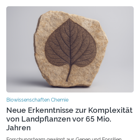
ihr Inneres transportiert werden. Ein Forschungsteam
der Ruhr-Universität Bochum um Prof. Dr. Ralf Erdmann
und Dr. Ismaila Francis Yusuf hat nun einen bislang
unbekannten Qualitätskontrollmechanismus des
peroxisomalen Proteintransports in der Bäckerhefe
Saccharomyces cerevisiae entdeckt, der für die
Funktionsfähigkeit der Organellen entscheidend ist. Die
Studie wurde am 28. Oktober 2025 in der
Fachzeitschrift…
Biowissenschaften Chemie
Neue Erkenntnisse zur Komplexität
von Landpflanzen vor 65 Mio.
Jahren
Forschungsteam gewinnt aus Genen und Fossilien