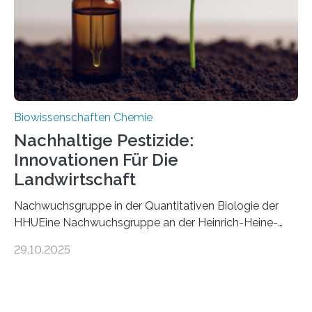
stellt gleichzeitig den ersten Fossilfund einer
Mückenlarve aus dem Mesozoikum dar, denn…
Biowissenschaften Chemie
Nachhaltige Pestizide:
Innovationen Für Die
Landwirtschaft
Nachwuchsgruppe in der Quantitativen Biologie der
HHUEine Nachwuchsgruppe an der Heinrich-Heine-
Universität Düsseldorf (HHU) wird in den kommenden
29.10.2025
fünf Jahren erforschen, wie Bakterien auf
biotechnologischem Weg ein ökologisch verträgliches
Pestizid erzeugen können. Der Wirkstoff stammt dabei
ursprünglich aus einer Pflanze, der Dalmatinischen