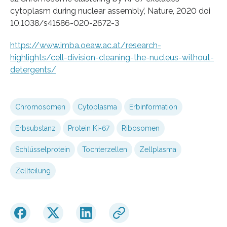
cytoplasm during nuclear assembly’, Nature, 2020 doi
10.1038/s41586-020-2672-3
https://www.imba.oeaw.ac.at/research-
highlights/cell-division-cleaning-the-nucleus-without-
detergents/
Chromosomen
Cytoplasma
Erbinformation
Erbsubstanz
Protein Ki-67
Ribosomen
Schlüsselprotein
Tochterzellen
Zellplasma
Zellteilung