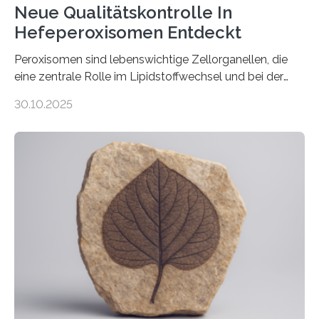
Neue Qualitätskontrolle In
Hefeperoxisomen Entdeckt
Peroxisomen sind lebenswichtige Zellorganellen, die
eine zentrale Rolle im Lipidstoffwechsel und bei der
Entgiftung von Zellen spielen. Damit sie ihre Aufgaben
30.10.2025
erfüllen können, müssen zahlreiche Enzyme präzise in
ihr Inneres transportiert werden. Ein Forschungsteam
der Ruhr-Universität Bochum um Prof. Dr. Ralf Erdmann
und Dr. Ismaila Francis Yusuf hat nun einen bislang
unbekannten Qualitätskontrollmechanismus des
peroxisomalen Proteintransports in der Bäckerhefe
Saccharomyces cerevisiae entdeckt, der für die
Funktionsfähigkeit der Organellen entscheidend ist. Die
Studie wurde am 28. Oktober 2025 in der
Fachzeitschrift…