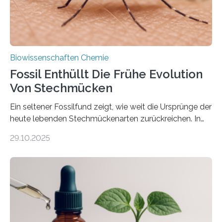
nächsten…
Biowissenschaften Chemie
Fossil Enthüllt Die Frühe Evolution
Von Stechmücken
Ein seltener Fossilfund zeigt, wie weit die Ursprünge der
heute lebenden Stechmückenarten zurückreichen. In
99 Millionen Jahre altem Bernstein entdeckten LMU-
29.10.2025
Forschende die bisher älteste bekannte Stechmücken-
Larve. Das kreidezeitliche Fossil stammt aus der
Region Kachin in Myanmar und hat sich in
ausgezeichnetem Zustand erhalten. Es konnte als neue
Art einer neuen Gattung beschrieben werden und trägt
nun den Namen Cretosabethes primaevus. Dieser erste
fossile Nachweis einer Stechmückenlarve in Bernstein