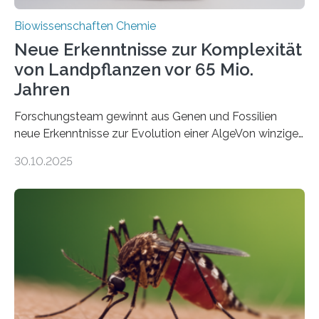
Biowissenschaften Chemie
Neue Erkenntnisse zur Komplexität
von Landpflanzen vor 65 Mio.
Jahren
Forschungsteam gewinnt aus Genen und Fossilien
neue Erkenntnisse zur Evolution einer AlgeVon winzigen
Moosen über filigrane Farne bis zu riesigen Bäumen –
30.10.2025
Landpflanzen zählen zu den komplexesten
fotosynthetischen Organismen der Erde. Ihre
Geschichte beginnt jedoch eher unscheinbar: bei
Grünalgen, die vor Hunderten von Millionen Jahren
lebten. Unter den Vorfahren sticht eine Gruppe heraus,
die noch heute in der Natur vorkommt: die
Süßwasseralge Coleochaetophyceae. Einige Arten
dieser Gruppe bilden aus Zellfäden dichte Geflechte
mit scheibenförmiger Gestalt. Was auffällig ist: Die