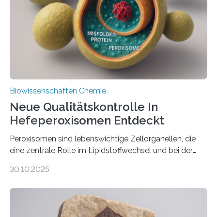
Biowissenschaften Chemie
Neue Qualitätskontrolle In
Hefeperoxisomen Entdeckt
Peroxisomen sind lebenswichtige Zellorganellen, die
eine zentrale Rolle im Lipidstoffwechsel und bei der
Entgiftung von Zellen spielen. Damit sie ihre Aufgaben
30.10.2025
erfüllen können, müssen zahlreiche Enzyme präzise in
ihr Inneres transportiert werden. Ein Forschungsteam
der Ruhr-Universität Bochum um Prof. Dr. Ralf Erdmann
und Dr. Ismaila Francis Yusuf hat nun einen bislang