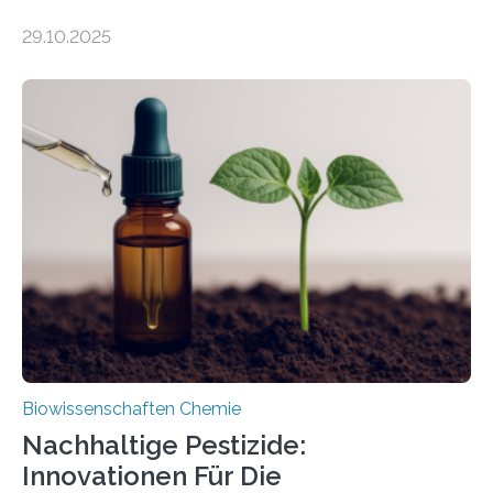
99 Millionen Jahre altem Bernstein entdeckten LMU-
29.10.2025
Forschende die bisher älteste bekannte Stechmücken-
Larve. Das kreidezeitliche Fossil stammt aus der
Region Kachin in Myanmar und hat sich in
ausgezeichnetem Zustand erhalten. Es konnte als neue
Art einer neuen Gattung beschrieben werden und trägt
nun den Namen Cretosabethes primaevus. Dieser erste
fossile Nachweis einer Stechmückenlarve in Bernstein
stellt gleichzeitig den ersten Fossilfund einer
Mückenlarve aus dem Mesozoikum dar, denn…
Biowissenschaften Chemie
Nachhaltige Pestizide:
Innovationen Für Die