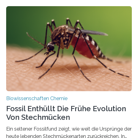
fotosynthetischen Organismen der Erde. Ihre
Geschichte beginnt jedoch eher unscheinbar: bei
Grünalgen, die vor Hunderten von Millionen Jahren
lebten. Unter den Vorfahren sticht eine Gruppe heraus,
die noch heute in der Natur vorkommt: die
Süßwasseralge Coleochaetophyceae. Einige Arten
dieser Gruppe bilden aus Zellfäden dichte Geflechte
mit scheibenförmiger Gestalt. Was auffällig ist: Die
nächsten…
Biowissenschaften Chemie
Fossil Enthüllt Die Frühe Evolution
Von Stechmücken
Ein seltener Fossilfund zeigt, wie weit die Ursprünge der
heute lebenden Stechmückenarten zurückreichen. In