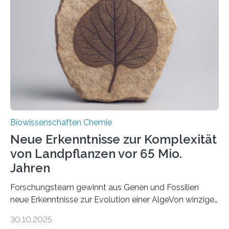
unbekannten Qualitätskontrollmechanismus des
peroxisomalen Proteintransports in der Bäckerhefe
Saccharomyces cerevisiae entdeckt, der für die
Funktionsfähigkeit der Organellen entscheidend ist. Die
Studie wurde am 28. Oktober 2025 in der
Fachzeitschrift…
Biowissenschaften Chemie
Neue Erkenntnisse zur Komplexität
von Landpflanzen vor 65 Mio.
Jahren
Forschungsteam gewinnt aus Genen und Fossilien
neue Erkenntnisse zur Evolution einer AlgeVon winzigen
Moosen über filigrane Farne bis zu riesigen Bäumen –
30.10.2025
Landpflanzen zählen zu den komplexesten