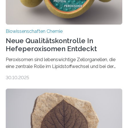
Biowissenschaften Chemie
Neue Qualitätskontrolle In
Hefeperoxisomen Entdeckt
Peroxisomen sind lebenswichtige Zellorganellen, die
eine zentrale Rolle im Lipidstoffwechsel und bei der
Entgiftung von Zellen spielen. Damit sie ihre Aufgaben
30.10.2025
erfüllen können, müssen zahlreiche Enzyme präzise in
ihr Inneres transportiert werden. Ein Forschungsteam
der Ruhr-Universität Bochum um Prof. Dr. Ralf Erdmann
und Dr. Ismaila Francis Yusuf hat nun einen bislang
unbekannten Qualitätskontrollmechanismus des
peroxisomalen Proteintransports in der Bäckerhefe
Saccharomyces cerevisiae entdeckt, der für die