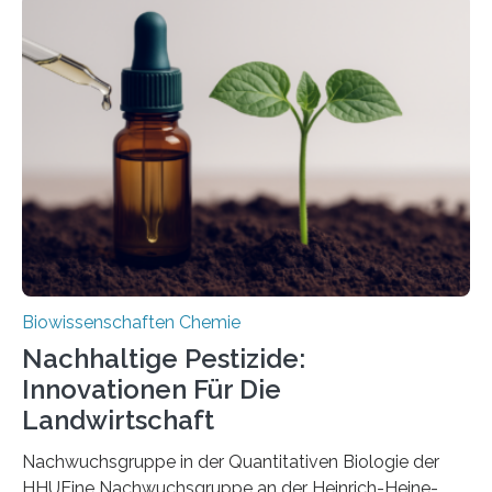
Region Kachin in Myanmar und hat sich in
ausgezeichnetem Zustand erhalten. Es konnte als neue
Art einer neuen Gattung beschrieben werden und trägt
nun den Namen Cretosabethes primaevus. Dieser erste
fossile Nachweis einer Stechmückenlarve in Bernstein
stellt gleichzeitig den ersten Fossilfund einer
Mückenlarve aus dem Mesozoikum dar, denn…
Biowissenschaften Chemie
Nachhaltige Pestizide:
Innovationen Für Die
Landwirtschaft
Nachwuchsgruppe in der Quantitativen Biologie der
HHUEine Nachwuchsgruppe an der Heinrich-Heine-