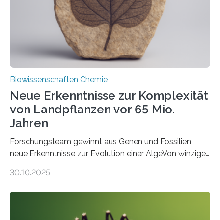
Funktionsfähigkeit der Organellen entscheidend ist. Die
Studie wurde am 28. Oktober 2025 in der
Fachzeitschrift…
Biowissenschaften Chemie
Neue Erkenntnisse zur Komplexität
von Landpflanzen vor 65 Mio.
Jahren
Forschungsteam gewinnt aus Genen und Fossilien
neue Erkenntnisse zur Evolution einer AlgeVon winzigen
Moosen über filigrane Farne bis zu riesigen Bäumen –
30.10.2025
Landpflanzen zählen zu den komplexesten
fotosynthetischen Organismen der Erde. Ihre
Geschichte beginnt jedoch eher unscheinbar: bei
Grünalgen, die vor Hunderten von Millionen Jahren