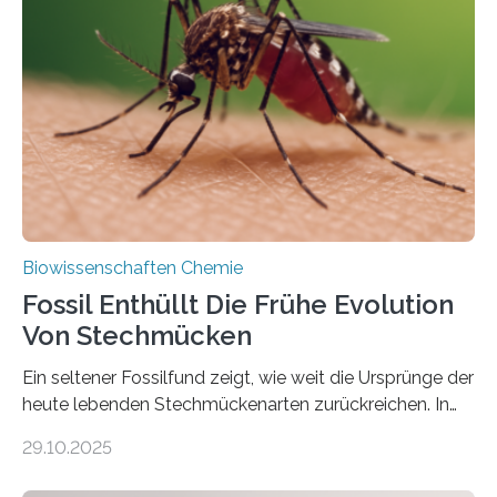
lebten. Unter den Vorfahren sticht eine Gruppe heraus,
die noch heute in der Natur vorkommt: die
Süßwasseralge Coleochaetophyceae. Einige Arten
dieser Gruppe bilden aus Zellfäden dichte Geflechte
mit scheibenförmiger Gestalt. Was auffällig ist: Die
nächsten…
Biowissenschaften Chemie
Fossil Enthüllt Die Frühe Evolution
Von Stechmücken
Ein seltener Fossilfund zeigt, wie weit die Ursprünge der
heute lebenden Stechmückenarten zurückreichen. In
99 Millionen Jahre altem Bernstein entdeckten LMU-
29.10.2025
Forschende die bisher älteste bekannte Stechmücken-
Larve. Das kreidezeitliche Fossil stammt aus der