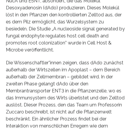
NucA und E5NT, absondert, die das Molekül
Desoxyadenosin (dAdo) produzieren. Dieses Molekül
löst in den Pflanzen den kontrollierten Zelltod aus, der
es dem Pilz ermöglicht, das Wurzelsystem zu
besiedeln. Die Studie „A nucleoside signal generated by
fungal endophyte regulates host cell death and
promotes root colonization” wurde in Cell Host &
Microbe veröffentlicht.
Die Wissenschaftler*innen zeigen, dass dAdo zunächst
außerhalb der Wirtszellen im Apoplast – dem Bereich
außerhalb der Zellmembran – gebildet wird. In der
zweiten Phase gelangt dAdo über den
Membrantransporter ENT3 in die Pflanzenzelle, wo es
das Immunsystem des Wirts überlistet und den Zelltod
auslöst. Dieser Prozess, den das Team um Professorin
Zuccaro beschreibt, ist nicht auf die Pflanzenwelt
beschränkt. Ein ähnlicher Prozess findet bei der
Interaktion von menschlichen Erregern wie dem